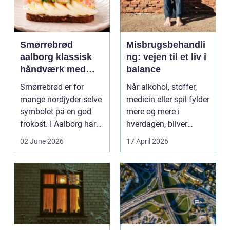
Smørrebrød
Misbrugsbehandli
aalborg klassisk
ng: vejen til et liv i
håndværk med
balance
moderne twist
Smørrebrød er for
Når alkohol, stoffer,
mange nordjyder selve
medicin eller spil fylder
symbolet på en god
mere og mere i
frokost. I Aalborg har
hverdagen, bliver
den klassiske spis...
grænsen...
02 June 2026
17 April 2026