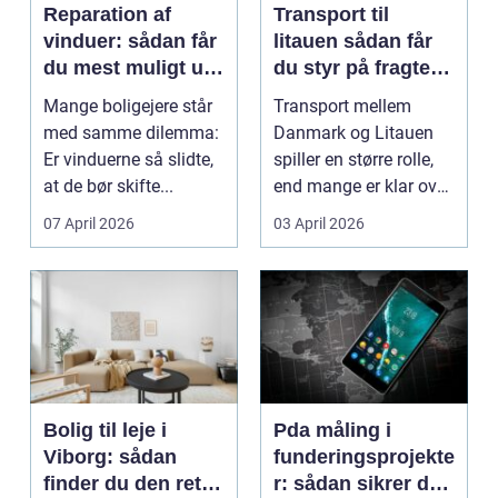
Reparation af
Transport til
vinduer: sådan får
litauen sådan får
du mest muligt ud
du styr på fragten
af dine gamle
til baltikum
Mange boligejere står
Transport mellem
vinduer
med samme dilemma:
Danmark og Litauen
Er vinduerne så slidte,
spiller en større rolle,
at de bør skifte...
end mange er klar over.
Litauen er et n...
07 April 2026
03 April 2026
Bolig til leje i
Pda måling i
Viborg: sådan
funderingsprojekte
finder du den rette
r: sådan sikrer du