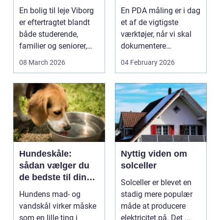
lejlighed
dokumenteret
En bolig til leje Viborg
En PDA måling er i dag
bæreevne
er eftertragtet blandt
et af de vigtigste
både studerende,
værktøjer, når vi skal
familier og seniorer,
dokumentere
fordi b...
bæreevnen af pæle til
08 March 2026
04 February 2026
b...
Hundeskåle:
Nyttig viden om
sådan vælger du
solceller
de bedste til din
Solceller er blevet en
hund
Hundens mad- og
stadig mere populær
vandskål virker måske
måde at producere
som en lille ting i
elektricitet på. Det ...