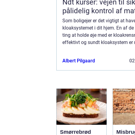
Ndt kurser: vejen til si
pålidelig kontrol af ma
Som boligejer er det vigtigt at hav
kloaksystemet i dit hjem. En af de 
ting at holde øje med er kloakrens
effektivt og sundt kloaksystem er 
at undgå spild og rense dit vand 
probleme...
Albert Pilgaard
02
Smørrebrød
Misbru