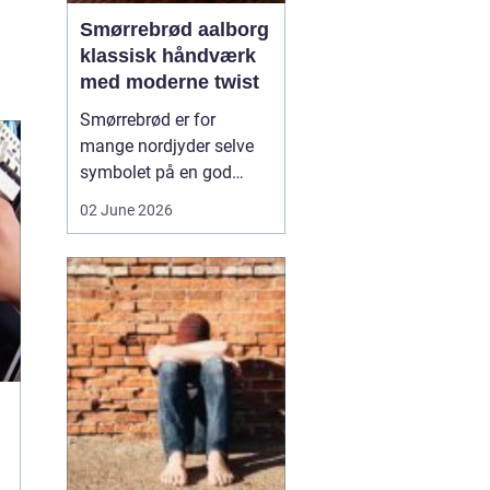
Smørrebrød aalborg
klassisk håndværk
med moderne twist
Smørrebrød er for
mange nordjyder selve
symbolet på en god
frokost. I Aalborg har
02 June 2026
den klassiske spise fået
nyt liv gennem steder,
der forener tradition og
nytænkning. Her spiller
gode råvarer, lokalt
håndværk og kreativ
anretning sammen, så
du får en...