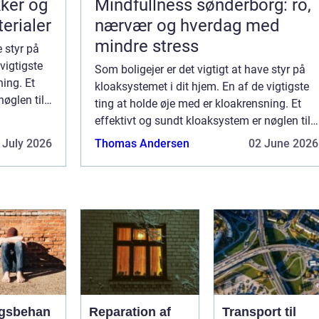
kker og
Mindfullness sønderborg: ro,
terialer
nærvær og hverdag med
mindre stress
e styr på
vigtigste
Som boligejer er det vigtigt at have styr på
ning. Et
kloaksystemet i dit hjem. En af de vigtigste
nøglen til
ting at holde øje med er kloakrensning. Et
uden
effektivt og sundt kloaksystem er nøglen til
at undgå spild og rense dit vand uden
 July 2026
Thomas Andersen
02 June 2026
probleme...
gsbehan
Reparation af
Transport til