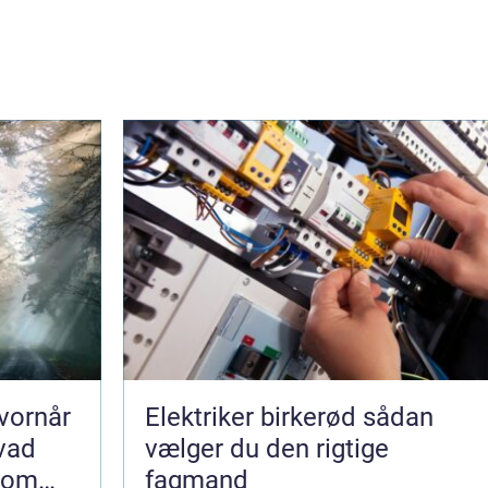
vornår
Elektriker birkerød sådan
hvad
vælger du den rigtige
som
fagmand