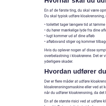
Hvornår skal du ud
En af de første ting, du skal være op
Du skal typisk udføre kloakrensning,
• toilettet tager længere tid at tømm
• du hører mærkelige lyde fra dine af
• lugt kommer ud af dine afløb
• afløbsvand stiger og kommer tilba
Hvis du oplever nogen af disse sympto
overbelastning i kloakrørene. Det er v
yderligere skader.
Hvordan udfører d
Der er flere måder at udføre kloakre
kloakrensningsmaskine eller ved at kon
når du udfører kloakrensning, da det 
En af de største risici ved at udføre 