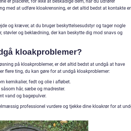
ørene er placeret, for ikke at beskadige dem, når du udfører
ing med at udføre kloakrensning, er det altid bedst at kontakte e
jde og kræver, at du bruger beskyttelsesudstyr og tager nogle
r, støvler og beklædning, der kan beskytte dig mod snavs og
dgå kloakproblemer?
øsning på kloakproblemer, er det altid bedst at undgå at have
r flere ting, du kan gøre for at undgå kloakproblemer:
 kemikalier, fedt og olie i afløbet.
øb såsom hår, sæbe og madrester.
mt vand og bagepulver.
gelmæssig professionel vurdere og tjekke dine kloakrør for at un