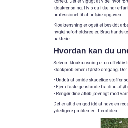
korrekt. Det er vigtigt at vide, hvor r
kloakrensning. Hvis du ikke har erfar
professionel til at udføre opgaven.
Kloakrensning er også et beskidt arbe
hygiejneforholdsregler. Brug handske
bakterier.
Hvordan kan du un
Selvom kloakrensning er en effektiv l
kloakproblemer i første omgang. Der e
• Undgå at smide skadelige stoffer som
• Fjern faste genstande fra dine afl
• Rengør dine afløb jævnligt med var
Det er altid en god idé at have en re
yderligere problemer i fremtiden.