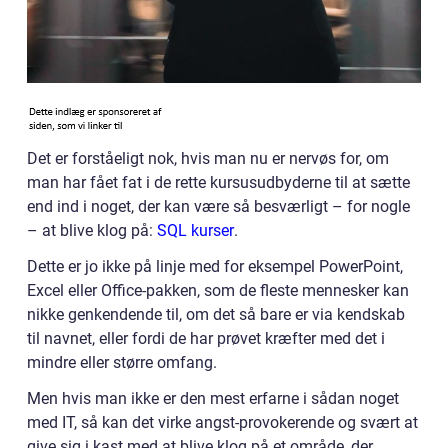
Det er forståeligt nok, hvis man nu er nervøs for, om
man har fået fat i de rette kursusudbyderne til at sætte
end ind i noget, der kan være så besværligt – for nogle
– at blive klog på:
SQL kurser
.
Dette er jo ikke på linje med for eksempel PowerPoint,
Excel eller Office-pakken, som de fleste mennesker kan
nikke genkendende til, om det så bare er via kendskab
til navnet, eller fordi de har prøvet kræfter med det i
mindre eller større omfang.
Men hvis man ikke er den mest erfarne i sådan noget
med IT, så kan det virke angst-provokerende og svært at
give sig i kast med at blive klog på et område, der