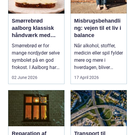
Smørrebrød
Misbrugsbehandli
aalborg klassisk
ng: vejen til et liv i
håndværk med
balance
moderne twist
Smørrebrød er for
Når alkohol, stoffer,
mange nordjyder selve
medicin eller spil fylder
symbolet på en god
mere og mere i
frokost. I Aalborg har
hverdagen, bliver
den klassiske spis...
grænsen...
02 June 2026
17 April 2026
Reparation af
Transport til