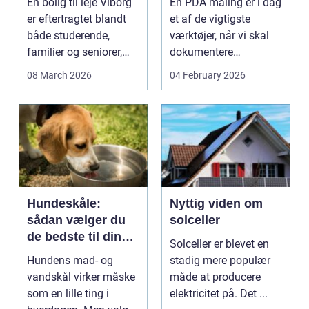
En bolig til leje Viborg
En PDA måling er i dag
bæreevne
er eftertragtet blandt
et af de vigtigste
både studerende,
værktøjer, når vi skal
familier og seniorer,
dokumentere
fordi b...
bæreevnen af pæle til
08 March 2026
04 February 2026
b...
Hundeskåle:
Nyttig viden om
sådan vælger du
solceller
de bedste til din
Solceller er blevet en
hund
Hundens mad- og
stadig mere populær
vandskål virker måske
måde at producere
som en lille ting i
elektricitet på. Det ...