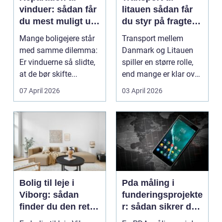
vinduer: sådan får
litauen sådan får
du mest muligt ud
du styr på fragten
af dine gamle
til baltikum
Mange boligejere står
Transport mellem
vinduer
med samme dilemma:
Danmark og Litauen
Er vinduerne så slidte,
spiller en større rolle,
at de bør skifte...
end mange er klar over.
Litauen er et n...
07 April 2026
03 April 2026
Bolig til leje i
Pda måling i
Viborg: sådan
funderingsprojekte
finder du den rette
r: sådan sikrer du
lejlighed
dokumenteret