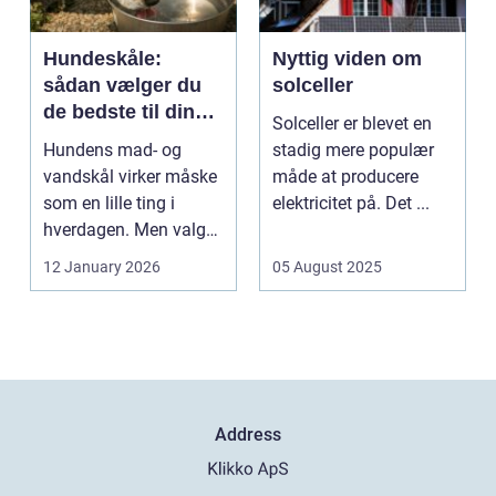
Hundeskåle:
Nyttig viden om
sådan vælger du
solceller
de bedste til din
Solceller er blevet en
hund
Hundens mad- og
stadig mere populær
vandskål virker måske
måde at producere
som en lille ting i
elektricitet på. Det ...
hverdagen. Men valg
af sk&arin...
12 January 2026
05 August 2025
Address