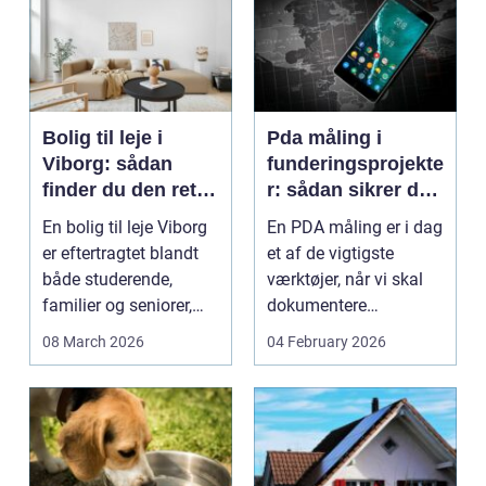
Bolig til leje i
Pda måling i
Viborg: sådan
funderingsprojekte
finder du den rette
r: sådan sikrer du
lejlighed
dokumenteret
En bolig til leje Viborg
En PDA måling er i dag
bæreevne
er eftertragtet blandt
et af de vigtigste
både studerende,
værktøjer, når vi skal
familier og seniorer,
dokumentere
fordi b...
bæreevnen af pæle til
08 March 2026
04 February 2026
b...