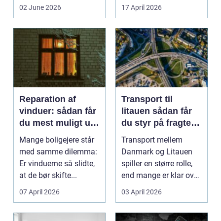
den klassiske spis...
grænsen...
02 June 2026
17 April 2026
Reparation af
Transport til
vinduer: sådan får
litauen sådan får
du mest muligt ud
du styr på fragten
af dine gamle
til baltikum
Mange boligejere står
Transport mellem
vinduer
med samme dilemma:
Danmark og Litauen
Er vinduerne så slidte,
spiller en større rolle,
at de bør skifte...
end mange er klar over.
Litauen er et n...
07 April 2026
03 April 2026