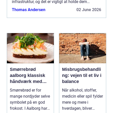
infrastruktur, og det er vigtigt at holde dem
velfungerende. Et korrekt fungerende kloaksystem
Thomas Andersen
02 June 2026
fjerner ...
Smørrebrød
Misbrugsbehandli
aalborg klassisk
ng: vejen til et liv i
håndværk med
balance
moderne twist
Smørrebrød er for
Når alkohol, stoffer,
mange nordjyder selve
medicin eller spil fylder
symbolet på en god
mere og mere i
frokost. I Aalborg har
hverdagen, bliver