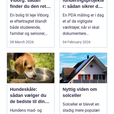
Viborg: sådan
funderingsprojekte
finder du den rette
r: sådan sikrer du
lejlighed
dokumenteret
En bolig til leje Viborg
En PDA måling er i dag
bæreevne
er eftertragtet blandt
et af de vigtigste
både studerende,
værktøjer, når vi skal
familier og seniorer,
dokumentere
fordi b...
bæreevnen af pæle til
08 March 2026
04 February 2026
b...
Hundeskåle:
Nyttig viden om
sådan vælger du
solceller
de bedste til din
Solceller er blevet en
hund
Hundens mad- og
stadig mere populær