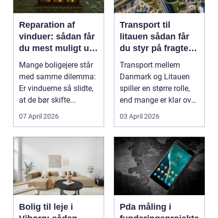
Reparation af
Transport til
vinduer: sådan får
litauen sådan får
du mest muligt ud
du styr på fragten
af dine gamle
til baltikum
Mange boligejere står
Transport mellem
vinduer
med samme dilemma:
Danmark og Litauen
Er vinduerne så slidte,
spiller en større rolle,
at de bør skifte...
end mange er klar over.
Litauen er et n...
07 April 2026
03 April 2026
Bolig til leje i
Pda måling i