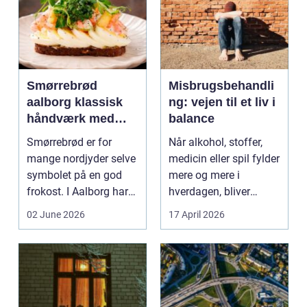
Smørrebrød
Misbrugsbehandli
aalborg klassisk
ng: vejen til et liv i
håndværk med
balance
moderne twist
Smørrebrød er for
Når alkohol, stoffer,
mange nordjyder selve
medicin eller spil fylder
symbolet på en god
mere og mere i
frokost. I Aalborg har
hverdagen, bliver
den klassiske spis...
grænsen...
02 June 2026
17 April 2026