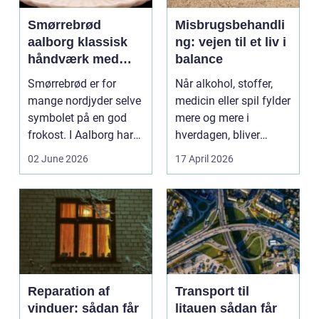
Smørrebrød
Misbrugsbehandli
aalborg klassisk
ng: vejen til et liv i
håndværk med
balance
moderne twist
Smørrebrød er for
Når alkohol, stoffer,
mange nordjyder selve
medicin eller spil fylder
symbolet på en god
mere og mere i
frokost. I Aalborg har
hverdagen, bliver
den klassiske spis...
grænsen...
02 June 2026
17 April 2026
Reparation af
Transport til
vinduer: sådan får
litauen sådan får