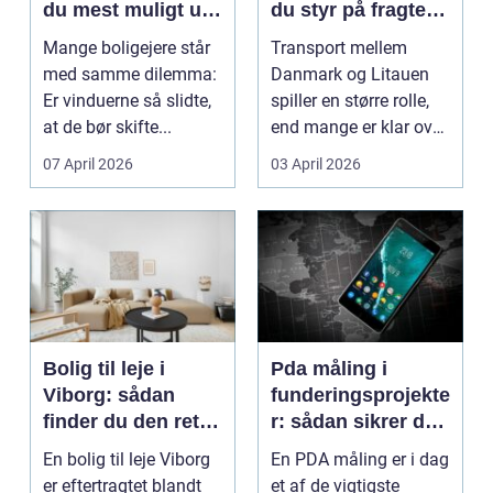
du mest muligt ud
du styr på fragten
af dine gamle
til baltikum
Mange boligejere står
Transport mellem
vinduer
med samme dilemma:
Danmark og Litauen
Er vinduerne så slidte,
spiller en større rolle,
at de bør skifte...
end mange er klar over.
Litauen er et n...
07 April 2026
03 April 2026
Bolig til leje i
Pda måling i
Viborg: sådan
funderingsprojekte
finder du den rette
r: sådan sikrer du
lejlighed
dokumenteret
En bolig til leje Viborg
En PDA måling er i dag
bæreevne
er eftertragtet blandt
et af de vigtigste