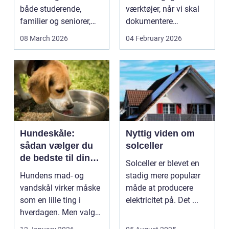
både studerende,
værktøjer, når vi skal
familier og seniorer,
dokumentere
fordi b...
bæreevnen af pæle til
08 March 2026
04 February 2026
b...
Hundeskåle:
Nyttig viden om
sådan vælger du
solceller
de bedste til din
Solceller er blevet en
hund
Hundens mad- og
stadig mere populær
vandskål virker måske
måde at producere
som en lille ting i
elektricitet på. Det ...
hverdagen. Men valg
af sk&arin...