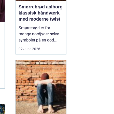
Smørrebrød aalborg
klassisk håndværk
med moderne twist
Smørrebrød er for
mange nordjyder selve
symbolet på en god
frokost. I Aalborg har
02 June 2026
den klassiske spise fået
nyt liv gennem steder,
der forener tradition og
nytænkning. Her spiller
gode råvarer, lokalt
håndværk og kreativ
anretning sammen, så
du får en...