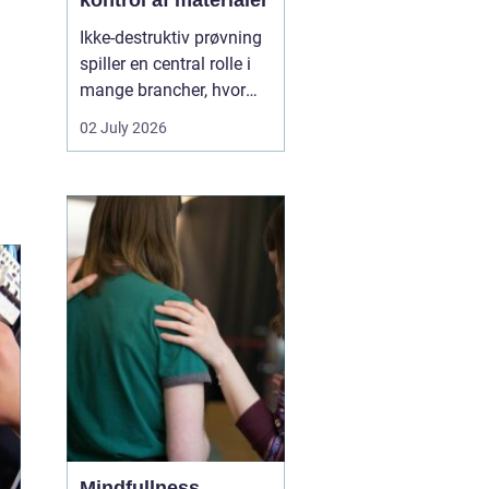
kontrol af materialer
Ikke-destruktiv prøvning
spiller en central rolle i
mange brancher, hvor
sikkerhed, kvalitet og
02 July 2026
driftssikkerhed er
afgørende. Med
NDT
kurser
kan teknikere,
svejsere, tilsynsførende
og ingeniører dokumen...
Mindfullness