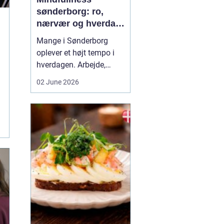
sønderborg: ro,
nærvær og hverdag
med mindre stress
Mange i Sønderborg
oplever et højt tempo i
hverdagen. Arbejde,
familie, sociale
02 June 2026
forpligtelser og konstant
online tilstedeværelse
kan sætte nervesystemet
på overarbejde. Her
kan
min...