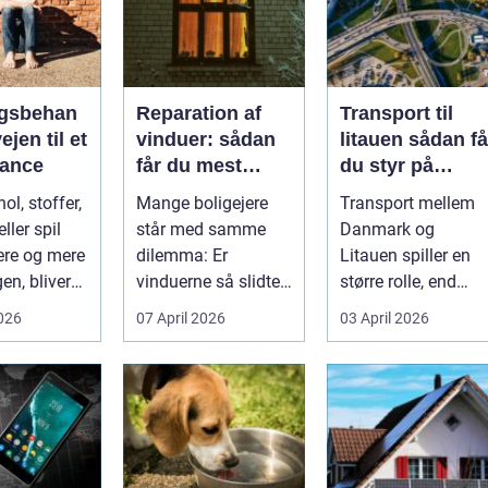
gsbehan
Reparation af
Transport til
ejen til et
vinduer: sådan
litauen sådan får
alance
får du mest
du styr på
muligt ud af
fragten til
ol, stoffer,
Mange boligejere
Transport mellem
dine gamle
baltikum
ller spil
står med samme
Danmark og
vinduer
ere og mere
dilemma: Er
Litauen spiller en
en, bliver
vinduerne så slidte,
større rolle, end
..
at de bør skifte...
mange er klar over.
2026
07 April 2026
03 April 2026
Litauen er et n...