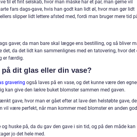
 til et fint selskab, hvor man måske har et par, man gerne vil
rte fars dags-gave, hvis han godt kan lidt øl, hvor man gør lidt
ers slipper lidt lettere afsted med, fordi man bruger mere tid p
slags gaver, da man bare skal lægge ens bestilling, og så bliver 
 det, da det lidt kan sammenlignes med en tatovering, hvor det 
g er færdig.
på dit glas eller din vase?
as gravering
også laves på en vase, og det kunne være den egn
ig kan give den lækre buket blomster sammen med gaven.
ænkt gave, hvor man er gået efter at lave den helstøbte gave, de
som vil være perfekt, når man kommer med blomster en anden go
 og huske på, da du gav den gave i sin tid, og på den måde kan
ager jo det hele med.