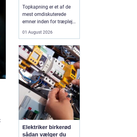
skal du være
Topkapning er et af de
opmærksom på?
mest omdiskuterede
emner inden for træpleje.
Mange husejere får øje
01 August 2026
på et for højt træ tæt på
huset, bliver utrygge og
tænker, at problemet er
løst, hvis man bare s...
t
Elektriker birkerød
sådan vælger du