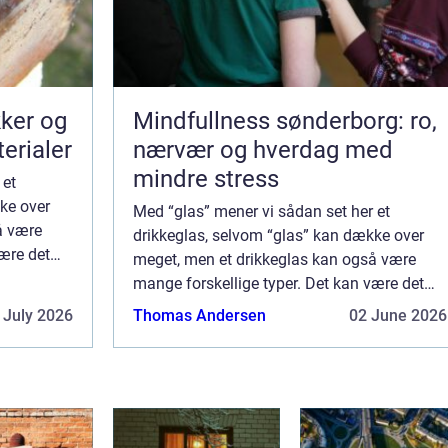
kker og
Mindfullness sønderborg: ro,
terialer
nærvær og hverdag med
mindre stress
 et
ke over
Med “glas” mener vi sådan set her et
å være
drikkeglas, selvom “glas” kan dække over
være det
meget, men et drikkeglas kan også være
vin og
mange forskellige typer. Det kan være det
høje, rankede glas, man bruger til vin og
 July 2026
Thomas Andersen
02 June 2026
champagne, eller måske er...