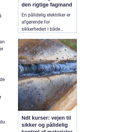
den rigtige fagmand
En pålidelig elektriker er
å
afgørende for
sikkerheden i både
private hjem og
man
virksomheder.
er
Elinstallationer er
usynlige i hverdagen,
men når noget fejler,
mærker man det med
det samme. I Birkerød og
ede
omegn søger mange
efter en
10 July 2026
r
d
Ndt kurser: vejen til
 du
sikker og pålidelig