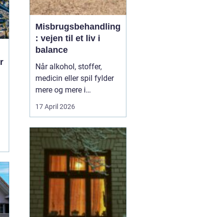
Misbrugsbehandling
: vejen til et liv i
balance
Når alkohol, stoffer,
medicin eller spil fylder
mere og mere i
hverdagen, bliver
17 April 2026
grænsen mellem vane
og afhængighed hurtigt
sløret. Mange forsøger
længe at klare sig selv,
men for en stor del viser
erfaringen, at...