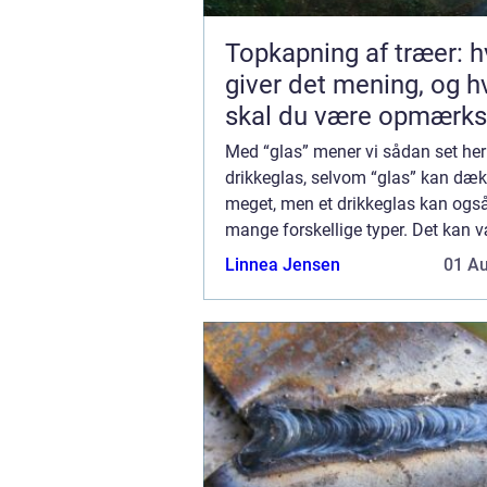
Topkapning af træer: h
giver det mening, og 
skal du være opmærk
på?
Med “glas” mener vi sådan set her
drikkeglas, selvom “glas” kan dæk
meget, men et drikkeglas kan ogs
mange forskellige typer. Det kan 
høje, rankede glas, man bruger til 
Linnea Jensen
01 A
champagne, eller måske er...