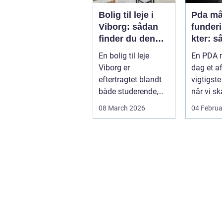
Bolig til leje i
Pda mål
Viborg: sådan
funder
finder du den
kter: s
rette lejlighed
sikrer 
En bolig til leje
En PDA m
dokume
Viborg er
dag et a
bæree
eftertragtet blandt
vigtigste
både studerende,
når vi sk
familier og seniorer,
dokumen
08 March 2026
04 Februa
fordi b...
bæreevn
til b...