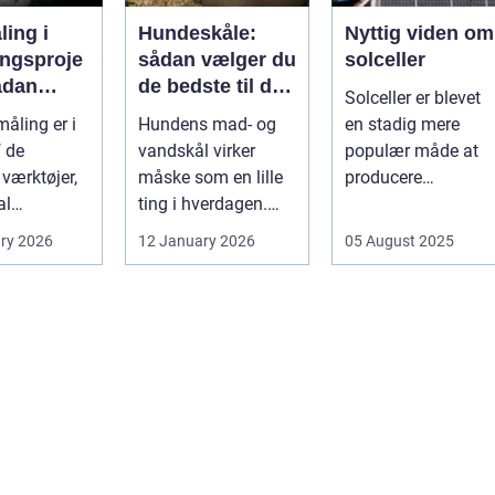
ing i
Hundeskåle:
Nyttig viden om
ingsproje
sådan vælger du
solceller
ådan
de bedste til din
Solceller er blevet
du
hund
åling er i
Hundens mad- og
en stadig mere
nteret
f de
vandskål virker
populær måde at
vne
 værktøjer,
måske som en lille
producere
al
ting i hverdagen.
elektricitet på. Det .
tere
Men valg af
ry 2026
12 January 2026
05 August 2025
en af pæle
sk&arin...