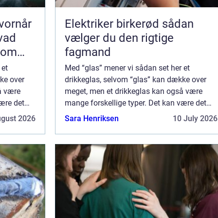
vornår
Elektriker birkerød sådan
hvad
vælger du den rigtige
som
fagmand
 et
Med “glas” mener vi sådan set her et
ke over
drikkeglas, selvom “glas” kan dække over
å være
meget, men et drikkeglas kan også være
være det
mange forskellige typer. Det kan være det
vin og
høje, rankede glas, man bruger til vin og
ugust 2026
Sara Henriksen
10 July 2026
champagne, eller måske er...