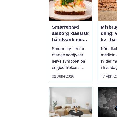
Smørrebrød
Misbru
aalborg klassisk
dling: v
håndværk med
liv i b
moderne twist
Smørrebrød er for
Når alkoh
mange nordjyder
medicin e
selve symbolet på
fylder m
en god frokost. I
i hverdag
Aalborg har den
grænsen.
02 June 2026
17 April 
klassiske spis...