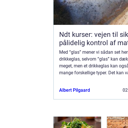
Ndt kurser: vejen til si
pålidelig kontrol af ma
Med “glas” mener vi sådan set her
drikkeglas, selvom “glas” kan dæk
meget, men et drikkeglas kan ogs
mange forskellige typer. Det kan 
høje, rankede glas, man bruger til 
champagne, eller måske er...
Albert Pilgaard
02