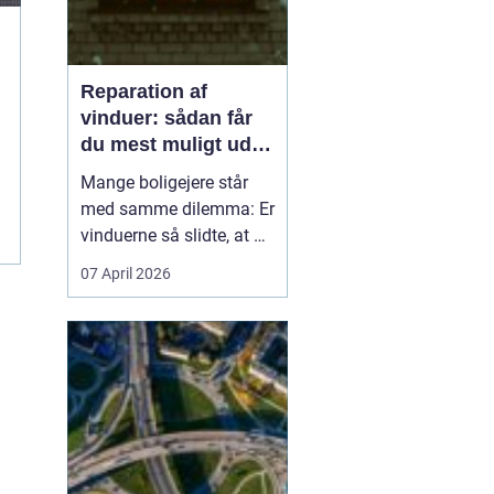
Reparation af
vinduer: sådan får
du mest muligt ud af
dine gamle vinduer
Mange boligejere står
..
med samme dilemma: Er
vinduerne så slidte, at de
bør skiftes, eller kan de
07 April 2026
repareres og få nyt liv? I
rigtig mange tilfælde
kan en grundig
reparation af vinduer
være en både økon...