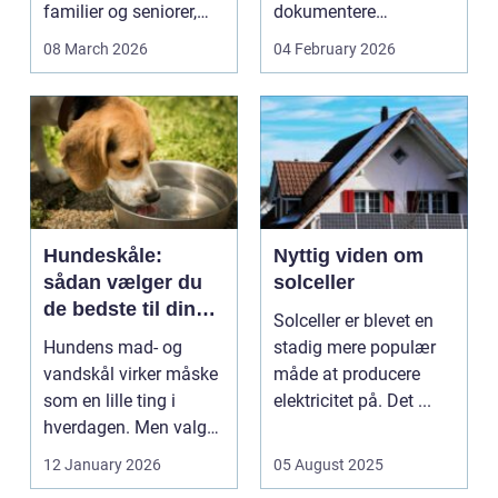
familier og seniorer,
dokumentere
fordi b...
bæreevnen af pæle til
08 March 2026
04 February 2026
b...
Hundeskåle:
Nyttig viden om
sådan vælger du
solceller
de bedste til din
Solceller er blevet en
hund
Hundens mad- og
stadig mere populær
vandskål virker måske
måde at producere
som en lille ting i
elektricitet på. Det ...
hverdagen. Men valg
af sk&arin...
12 January 2026
05 August 2025