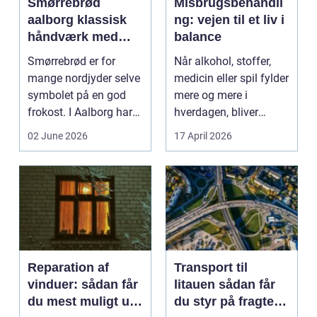
Smørrebrød
Misbrugsbehandli
aalborg klassisk
ng: vejen til et liv i
håndværk med
balance
moderne twist
Smørrebrød er for
Når alkohol, stoffer,
mange nordjyder selve
medicin eller spil fylder
symbolet på en god
mere og mere i
frokost. I Aalborg har
hverdagen, bliver
den klassiske spis...
grænsen...
02 June 2026
17 April 2026
Reparation af
Transport til
vinduer: sådan får
litauen sådan får
du mest muligt ud
du styr på fragten