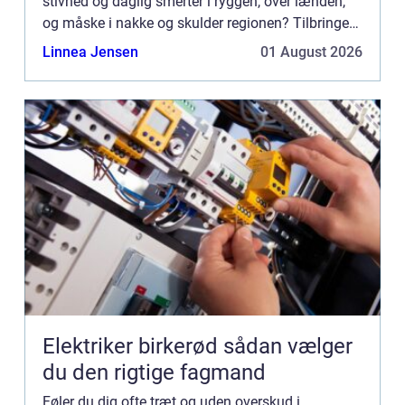
stivhed og daglig smerter i ryggen, over lænden,
og måske i nakke og skulder regionen? Tilbringer
du det meste af din dag i stilles...
Linnea Jensen
01 August 2026
Elektriker birkerød sådan vælger
du den rigtige fagmand
Føler du dig ofte træt og uden overskud i