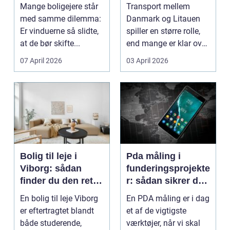
af dine gamle
til baltikum
Mange boligejere står
Transport mellem
vinduer
med samme dilemma:
Danmark og Litauen
Er vinduerne så slidte,
spiller en større rolle,
at de bør skifte...
end mange er klar over.
Litauen er et n...
07 April 2026
03 April 2026
Bolig til leje i
Pda måling i
Viborg: sådan
funderingsprojekte
finder du den rette
r: sådan sikrer du
lejlighed
dokumenteret
En bolig til leje Viborg
En PDA måling er i dag
bæreevne
er eftertragtet blandt
et af de vigtigste
både studerende,
værktøjer, når vi skal