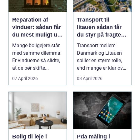
Reparation af
Transport til
vinduer: sådan får
litauen sådan får
du mest muligt ud
du styr på fragten
af dine gamle
til baltikum
Mange boligejere står
Transport mellem
vinduer
med samme dilemma:
Danmark og Litauen
Er vinduerne så slidte,
spiller en større rolle,
at de bør skifte...
end mange er klar over.
Litauen er et n...
07 April 2026
03 April 2026
Bolig til leje i
Pda måling i