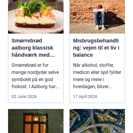
Smørrebrød
Misbrugsbehandli
aalborg klassisk
ng: vejen til et liv i
håndværk med
balance
moderne twist
Smørrebrød er for
Når alkohol, stoffer,
mange nordjyder selve
medicin eller spil fylder
symbolet på en god
mere og mere i
frokost. I Aalborg har
hverdagen, bliver
den klassiske spis...
grænsen...
02 June 2026
17 April 2026