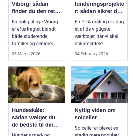
Viborg: sådan
funderingsprojekte
finder du den rette
r: sådan sikrer du
lejlighed
dokumenteret
En bolig til leje Viborg
En PDA måling er i dag
bæreevne
er eftertragtet blandt
et af de vigtigste
både studerende,
værktøjer, når vi skal
familier og seniorer,
dokumentere
fordi b...
bæreevnen af pæle til
08 March 2026
04 February 2026
b...
Hundeskåle:
Nyttig viden om
sådan vælger du
solceller
de bedste til din
Solceller er blevet en
hund
Hundens mad- og
stadig mere populær