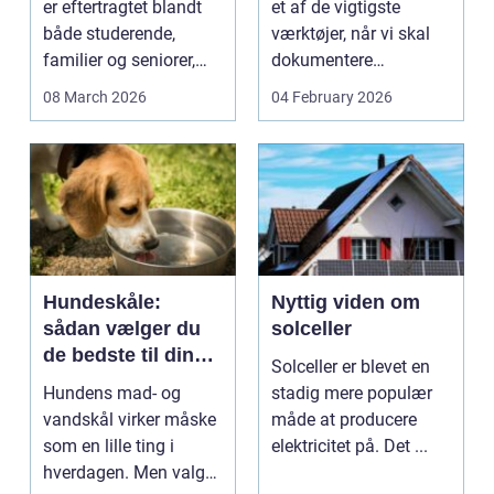
er eftertragtet blandt
et af de vigtigste
både studerende,
værktøjer, når vi skal
familier og seniorer,
dokumentere
fordi b...
bæreevnen af pæle til
08 March 2026
04 February 2026
b...
Hundeskåle:
Nyttig viden om
sådan vælger du
solceller
de bedste til din
Solceller er blevet en
hund
Hundens mad- og
stadig mere populær
vandskål virker måske
måde at producere
som en lille ting i
elektricitet på. Det ...
hverdagen. Men valg