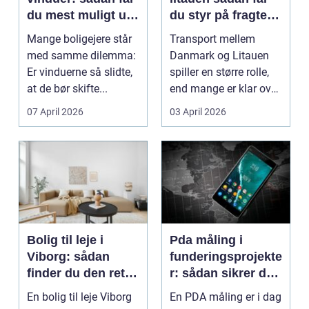
du mest muligt ud
du styr på fragten
af dine gamle
til baltikum
Mange boligejere står
Transport mellem
vinduer
med samme dilemma:
Danmark og Litauen
Er vinduerne så slidte,
spiller en større rolle,
at de bør skifte...
end mange er klar over.
Litauen er et n...
07 April 2026
03 April 2026
Bolig til leje i
Pda måling i
Viborg: sådan
funderingsprojekte
finder du den rette
r: sådan sikrer du
lejlighed
dokumenteret
En bolig til leje Viborg
En PDA måling er i dag
bæreevne