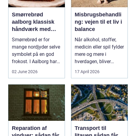
Smørrebrød
Misbrugsbehandli
aalborg klassisk
ng: vejen til et liv i
håndværk med
balance
moderne twist
Smørrebrød er for
Når alkohol, stoffer,
mange nordjyder selve
medicin eller spil fylder
symbolet på en god
mere og mere i
frokost. I Aalborg har
hverdagen, bliver
den klassiske spis...
grænsen...
02 June 2026
17 April 2026
Reparation af
Transport til
vinduer: sådan får
litauen sådan får