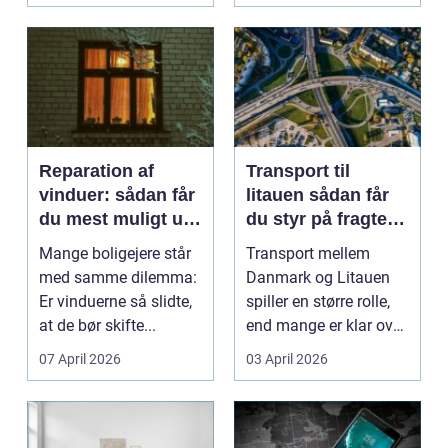
Reparation af
Transport til
vinduer: sådan får
litauen sådan får
du mest muligt ud
du styr på fragten
af dine gamle
til baltikum
Mange boligejere står
Transport mellem
vinduer
med samme dilemma:
Danmark og Litauen
Er vinduerne så slidte,
spiller en større rolle,
at de bør skifte...
end mange er klar over.
Litauen er et n...
07 April 2026
03 April 2026