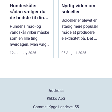
Hundeskåle:
Nyttig viden om
sådan vælger du
solceller
de bedste til din
Solceller er blevet en
hund
Hundens mad- og
stadig mere populær
vandskål virker måske
måde at producere
som en lille ting i
elektricitet på. Det ...
hverdagen. Men valg
af sk&arin...
12 January 2026
05 August 2025
Address