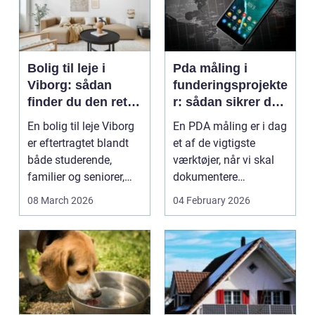
Bolig til leje i
Pda måling i
Viborg: sådan
funderingsprojekte
finder du den rette
r: sådan sikrer du
lejlighed
dokumenteret
En bolig til leje Viborg
En PDA måling er i dag
bæreevne
er eftertragtet blandt
et af de vigtigste
både studerende,
værktøjer, når vi skal
familier og seniorer,
dokumentere
fordi b...
bæreevnen af pæle til
08 March 2026
04 February 2026
b...