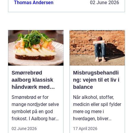
hvad elektrikere laver, og hvordan de kan hjæl...
Thomas Andersen
02 June 2026
Smørrebrød
Misbrugsbehandli
aalborg klassisk
ng: vejen til et liv i
håndværk med
balance
moderne twist
Smørrebrød er for
Når alkohol, stoffer,
mange nordjyder selve
medicin eller spil fylder
symbolet på en god
mere og mere i
frokost. I Aalborg har
hverdagen, bliver
den klassiske spis...
grænsen...
02 June 2026
17 April 2026