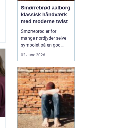
Smørrebrød aalborg
klassisk håndværk
med moderne twist
Smørrebrød er for
mange nordjyder selve
symbolet på en god
frokost. I Aalborg har
02 June 2026
den klassiske spise fået
nyt liv gennem steder,
der forener tradition og
nytænkning. Her spiller
gode råvarer, lokalt
håndværk og kreativ
anretning sammen, så
du får en...