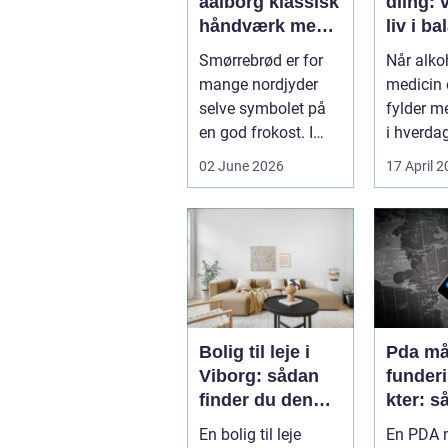
aalborg klassisk
dling: v
håndværk med
liv i b
moderne twist
Smørrebrød er for
Når alkoh
mange nordjyder
medicin e
selve symbolet på
fylder m
en god frokost. I
i hverdag
Aalborg har den
grænsen.
02 June 2026
17 April 
klassiske spis...
Bolig til leje i
Pda mål
Viborg: sådan
funder
finder du den
kter: s
rette lejlighed
sikrer 
En bolig til leje
En PDA m
dokume