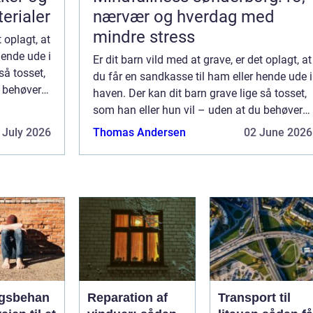
terialer
nærvær og hverdag med
mindre stress
t oplagt, at
hende ude i
Er dit barn vild med at grave, er det oplagt, at
så tosset,
du får en sandkasse til ham eller hende ude i
u behøver
haven. Der kan dit barn grave lige så tosset,
 bede lider
som han eller hun vil – uden at du behøver
at være bekymret for at planter og bede lider
 July 2026
Thomas Andersen
02 June 2026
skade. Dermed ...
gsbehan
Reparation af
Transport til