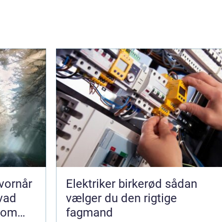
vornår
Elektriker birkerød sådan
hvad
vælger du den rigtige
som
fagmand