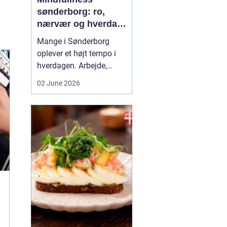
sønderborg: ro,
nærvær og hverdag
med mindre stress
Mange i Sønderborg
oplever et højt tempo i
hverdagen. Arbejde,
familie, sociale
02 June 2026
forpligtelser og konstant
online tilstedeværelse
kan sætte nervesystemet
på overarbejde. Her
kan
min...