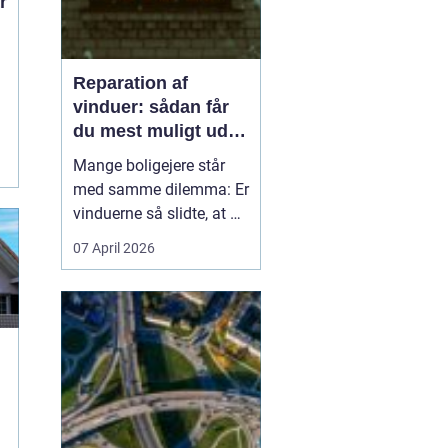
Reparation af
vinduer: sådan får
du mest muligt ud af
dine gamle vinduer
Mange boligejere står
med samme dilemma: Er
vinduerne så slidte, at de
bør skiftes, eller kan de
07 April 2026
repareres og få nyt liv? I
rigtig mange tilfælde
kan en grundig
reparation af vinduer
være en både økon...