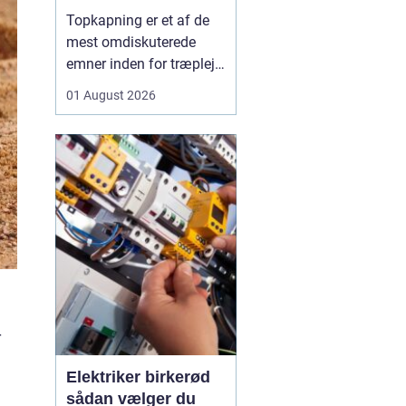
skal du være
Topkapning er et af de
opmærksom på?
mest omdiskuterede
emner inden for træpleje.
Mange husejere får øje
01 August 2026
på et for højt træ tæt på
huset, bliver utrygge og
tænker, at problemet er
løst, hvis man bare s...
r
Elektriker birkerød
sådan vælger du