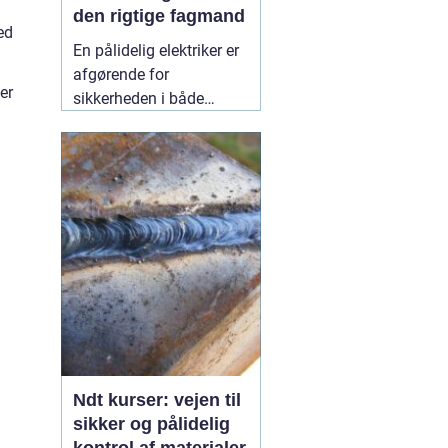
den rigtige fagmand
ed
En pålidelig elektriker er
afgørende for
er
sikkerheden i både
private hjem og
virksomheder.
Elinstallationer er
usynlige i hverdagen,
men når noget fejler,
mærker man det med
det samme. I Birkerød og
omegn søger mange
efter en
10 July 2026
Ndt kurser: vejen til
sikker og pålidelig