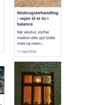
Misbrugsbehandling
: vejen til et liv i
balance
Når alkohol, stoffer,
medicin eller spil fylder
mere og mere i
hverdagen, bliver
17 April 2026
grænsen mellem vane
og afhængighed hurtigt
sløret. Mange forsøger
længe at klare sig selv,
men for en stor del viser
erfaringen, at...