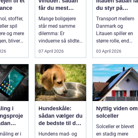
ejen til et
vinduer: sådan
litauen sådan får
alance
får du mest
du styr på
muligt ud af
fragten til
ol, stoffer,
Mange boligejere
Transport mellem
dine gamle
baltikum
ller spil
står med samme
Danmark og
vinduer
ere og mere
dilemma: Er
Litauen spiller en
en, bliver
vinduerne så slidte,
større rolle, end
..
at de bør skifte...
mange er klar over.
2026
07 April 2026
03 April 2026
Litauen er et n...
ing i
Hundeskåle:
Nyttig viden om
ingsproje
sådan vælger du
solceller
ådan
de bedste til din
Solceller er blevet
du
hund
åling er i
Hundens mad- og
en stadig mere
nteret