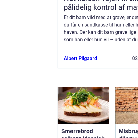
pålidelig kontrol af ma
Er dit barn vild med at grave, er de
du får en sandkasse til ham eller 
haven. Der kan dit barn grave lige 
som han eller hun vil – uden at d
at være bekymret for at planter og
skade. Dermed ...
Albert Pilgaard
02
Smørrebrød
Misbru