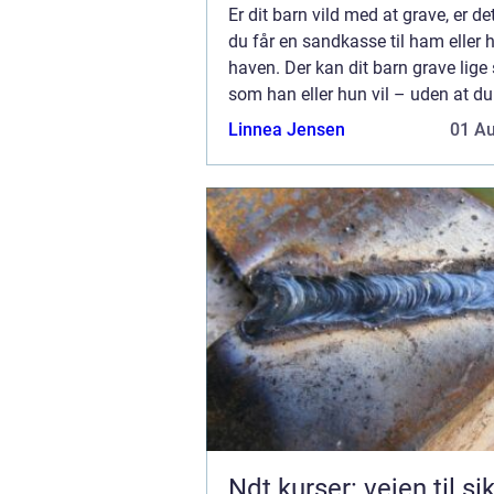
på?
Er dit barn vild med at grave, er de
du får en sandkasse til ham eller 
haven. Der kan dit barn grave lige 
som han eller hun vil – uden at d
at være bekymret for at planter og
Linnea Jensen
01 A
skade. Dermed ...
Ndt kurser: vejen til si