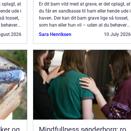
t oplagt, at
Er dit barn vild med at grave, er det oplagt, at
hende ude i
du får en sandkasse til ham eller hende ude i
så tosset,
haven. Der kan dit barn grave lige så tosset,
u behøver
som han eller hun vil – uden at du behøver
 bede lider
at være bekymret for at planter og bede lider
ugust 2026
Sara Henriksen
10 July 2026
skade. Dermed ...
kker og
Mindfullness sønderborg: ro,