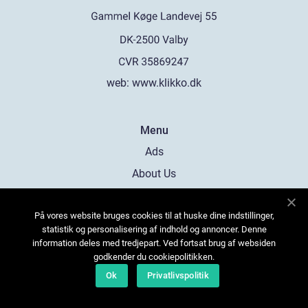
web:
www.klikko.dk
Menu
Ads
About Us
Cookies
På vores website bruges cookies til at huske dine indstillinger,
Contact
statistik og personalisering af indhold og annoncer. Denne
Sitemap
information deles med tredjepart. Ved fortsat brug af websiden
godkender du cookiepolitikken.
Ok
Privatlivspolitik