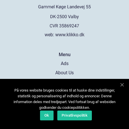
web:
www.klikko.dk
Menu
Ads
About Us
Cookies
På vores website bruges cookies til at huske dine indstillinger,
Contact
statistik og personalisering af indhold og annoncer. Denne
Sitemap
information deles med tredjepart. Ved fortsat brug af websiden
godkender du cookiepolitikken.
Ok
Privatlivspolitik