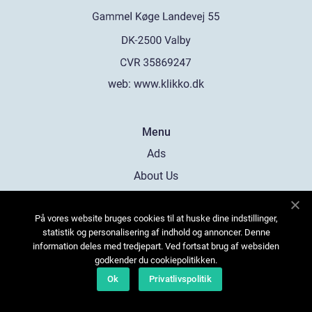
web:
www.klikko.dk
Menu
Ads
About Us
Cookies
På vores website bruges cookies til at huske dine indstillinger,
Contact
statistik og personalisering af indhold og annoncer. Denne
Sitemap
information deles med tredjepart. Ved fortsat brug af websiden
godkender du cookiepolitikken.
Ok
Privatlivspolitik