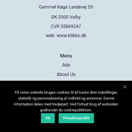
web:
www.klikko.dk
Menu
Ads
About Us
Cookies
På vores website bruges cookies til at huske dine indstillinger,
Contact
statistik og personalisering af indhold og annoncer. Denne
Sitemap
information deles med tredjepart. Ved fortsat brug af websiden
godkender du cookiepolitikken.
Ok
Privatlivspolitik