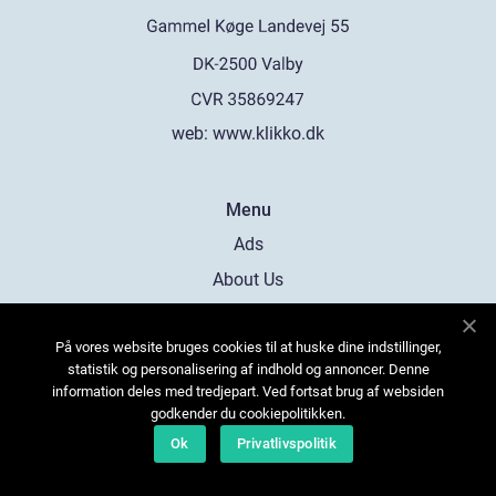
web:
www.klikko.dk
Menu
Ads
About Us
Cookies
På vores website bruges cookies til at huske dine indstillinger,
Contact
statistik og personalisering af indhold og annoncer. Denne
Sitemap
information deles med tredjepart. Ved fortsat brug af websiden
godkender du cookiepolitikken.
Ok
Privatlivspolitik