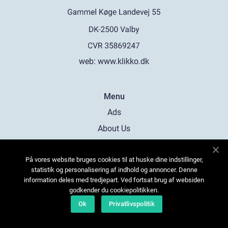
web:
www.klikko.dk
Menu
Ads
About Us
Cookies
På vores website bruges cookies til at huske dine indstillinger,
Contact
statistik og personalisering af indhold og annoncer. Denne
Sitemap
information deles med tredjepart. Ved fortsat brug af websiden
godkender du cookiepolitikken.
Ok
Privatlivspolitik