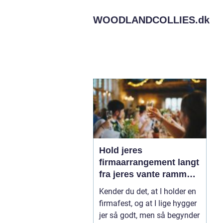
WOODLANDCOLLIES.
dk
Hold jeres
firmaarrangement langt
fra jeres vante rammer
og kom tættere på
Kender du det, at I holder en
kollegerne
firmafest, og at I lige hygger
jer så godt, men så begynder