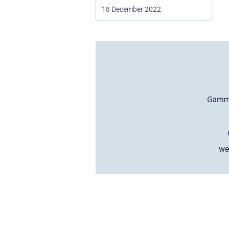
ét. Den be...
18 December 2022
we