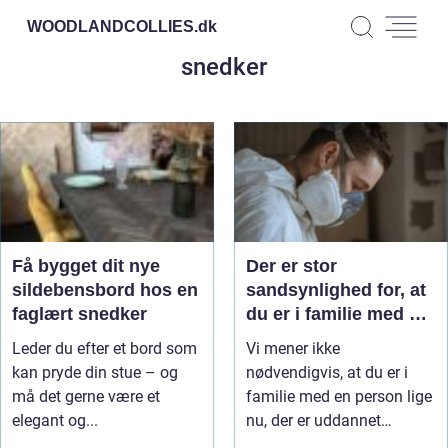
WOODLANDCOLLIES.
dk
snedker
Få bygget dit nye
Der er stor
sildebensbord hos en
sandsynlighed for, at
faglært snedker
du er i familie med en
snedker!
Leder du efter et bord som
Vi mener ikke
kan pryde din stue – og
nødvendigvis, at du er i
må det gerne være et
familie med en person lige
elegant og...
nu, der er uddannet
snedker...