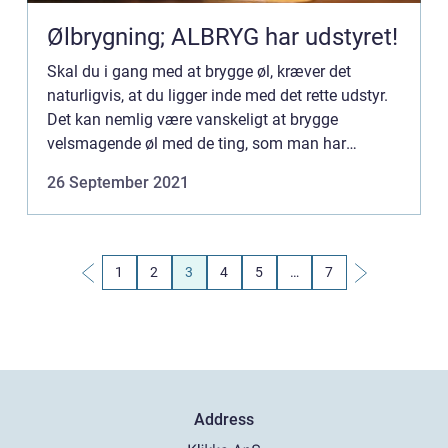
Ølbrygning; ALBRYG har udstyret!
Skal du i gang med at brygge øl, kræver det
naturligvis, at du ligger inde med det rette udstyr.
Det kan nemlig være vanskeligt at brygge
velsmagende øl med de ting, som man har
liggende hjemme i køkkenet. Hos ALBRYG har du
26 September 2021
mulighed for at blive klog...
1
2
3
4
5
…
7
Address