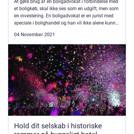
At gøre brug af en boligadvokat i forbindelse med
et boligkøb, skal ikke ses som en udgift, men som
en investering. En boligadvokat er en jurist med
speciale i bolighandel og han vil ikke alene kunne
råde og vejlede dig i forbindelse med dit
04 November 2021
boligkøb...
Hold dit selskab i historiske