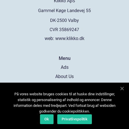
web:
www.klikko.dk
Menu
Ads
About Us
Cookies
På vores website bruges cookies til at huske dine indstillinger,
Contact
statistik og personalisering af indhold og annoncer. Denne
Sitemap
information deles med tredjepart. Ved fortsat brug af websiden
godkender du cookiepolitikken.
Ok
Privatlivspolitik