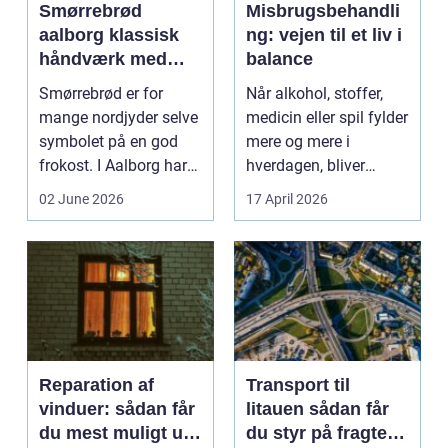
Smørrebrød
Misbrugsbehandli
aalborg klassisk
ng: vejen til et liv i
håndværk med
balance
moderne twist
Smørrebrød er for
Når alkohol, stoffer,
mange nordjyder selve
medicin eller spil fylder
symbolet på en god
mere og mere i
frokost. I Aalborg har
hverdagen, bliver
den klassiske spis...
grænsen...
02 June 2026
17 April 2026
Reparation af
Transport til
vinduer: sådan får
litauen sådan får
du mest muligt ud
du styr på fragten