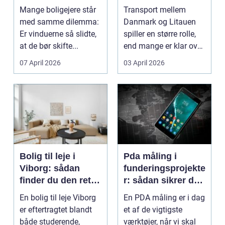
af dine gamle
til baltikum
Mange boligejere står
Transport mellem
vinduer
med samme dilemma:
Danmark og Litauen
Er vinduerne så slidte,
spiller en større rolle,
at de bør skifte...
end mange er klar over.
Litauen er et n...
07 April 2026
03 April 2026
Bolig til leje i
Pda måling i
Viborg: sådan
funderingsprojekte
finder du den rette
r: sådan sikrer du
lejlighed
dokumenteret
En bolig til leje Viborg
En PDA måling er i dag
bæreevne
er eftertragtet blandt
et af de vigtigste
både studerende,
værktøjer, når vi skal