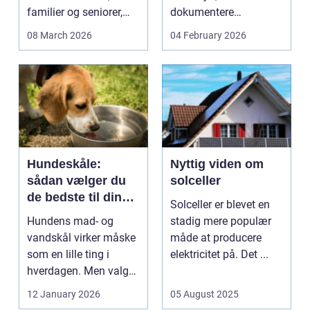
familier og seniorer,
dokumentere
fordi b...
bæreevnen af pæle til
08 March 2026
04 February 2026
b...
Hundeskåle:
Nyttig viden om
sådan vælger du
solceller
de bedste til din
Solceller er blevet en
hund
Hundens mad- og
stadig mere populær
vandskål virker måske
måde at producere
som en lille ting i
elektricitet på. Det ...
hverdagen. Men valg
af sk&arin...
12 January 2026
05 August 2025