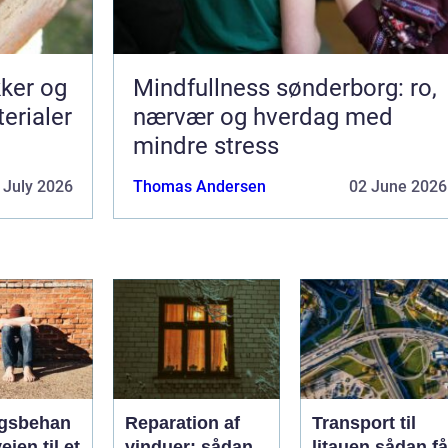
kker og
Mindfullness sønderborg: ro,
terialer
nærvær og hverdag med
mindre stress
 July 2026
Thomas Andersen
02 June 2026
gsbehan
Reparation af
Transport til
ejen til et
vinduer: sådan
litauen sådan får