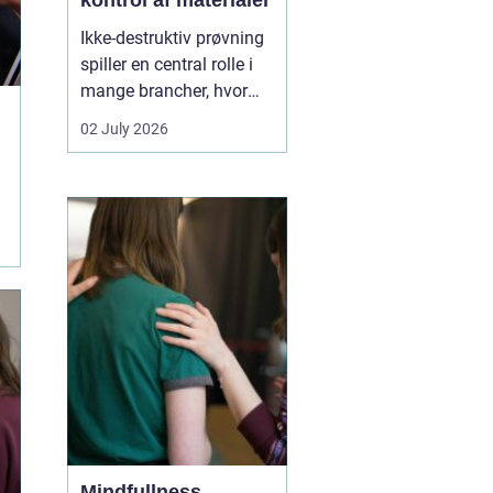
kontrol af materialer
Ikke-destruktiv prøvning
spiller en central rolle i
mange brancher, hvor
sikkerhed, kvalitet og
02 July 2026
driftssikkerhed er
afgørende. Med
NDT
kurser
kan teknikere,
svejsere, tilsynsførende
og ingeniører dokumen...
Mindfullness