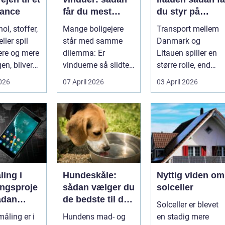
alance
får du mest
du styr på
muligt ud af
fragten til
ol, stoffer,
Mange boligejere
Transport mellem
dine gamle
baltikum
ller spil
står med samme
Danmark og
vinduer
ere og mere
dilemma: Er
Litauen spiller en
en, bliver
vinduerne så slidte,
større rolle, end
..
at de bør skifte...
mange er klar over.
2026
07 April 2026
03 April 2026
Litauen er et n...
ing i
Hundeskåle:
Nyttig viden om
ingsproje
sådan vælger du
solceller
ådan
de bedste til din
Solceller er blevet
du
hund
åling er i
Hundens mad- og
en stadig mere
nteret