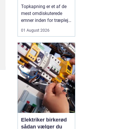
skal du være
Topkapning er et af de
opmærksom på?
mest omdiskuterede
emner inden for træpleje.
Mange husejere får øje
01 August 2026
på et for højt træ tæt på
huset, bliver utrygge og
tænker, at problemet er
løst, hvis man bare s...
Elektriker birkerød
sådan vælger du