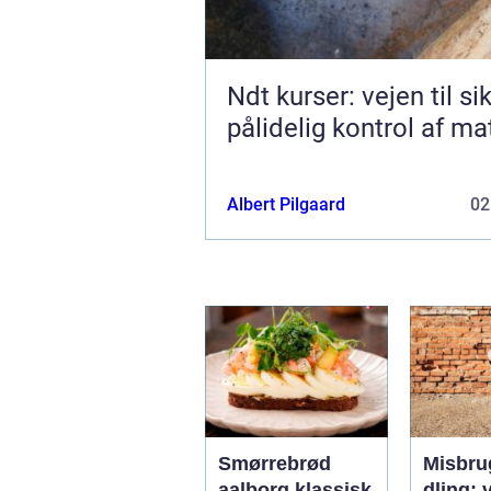
Ndt kurser: vejen til si
pålidelig kontrol af ma
Albert Pilgaard
02
Smørrebrød
Misbru
aalborg klassisk
dling: v