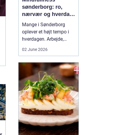
sønderborg: ro,
nærvær og hverdag
med mindre stress
Mange i Sønderborg
oplever et højt tempo i
hverdagen. Arbejde,
familie, sociale
02 June 2026
forpligtelser og konstant
online tilstedeværelse
kan sætte nervesystemet
på overarbejde. Her
kan
min...