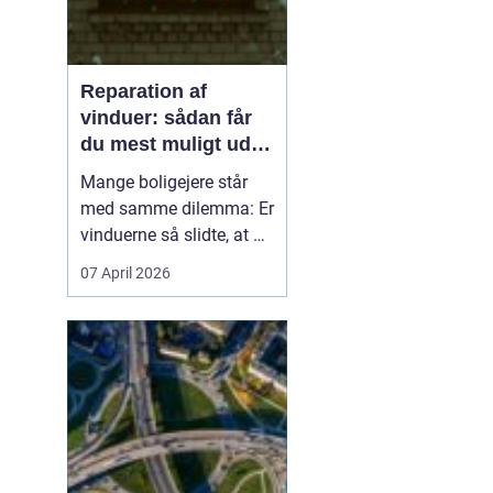
Reparation af
vinduer: sådan får
du mest muligt ud af
dine gamle vinduer
Mange boligejere står
med samme dilemma: Er
vinduerne så slidte, at de
bør skiftes, eller kan de
07 April 2026
repareres og få nyt liv? I
rigtig mange tilfælde
kan en grundig
reparation af vinduer
være en både økon...