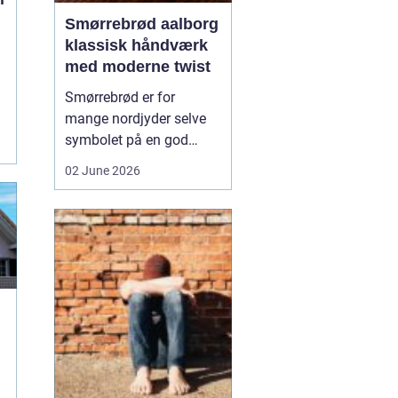
Smørrebrød aalborg
klassisk håndværk
med moderne twist
Smørrebrød er for
mange nordjyder selve
symbolet på en god
frokost. I Aalborg har
02 June 2026
den klassiske spise fået
nyt liv gennem steder,
der forener tradition og
nytænkning. Her spiller
gode råvarer, lokalt
håndværk og kreativ
anretning sammen, så
du får en...