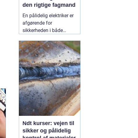
den rigtige fagmand
En pålidelig elektriker er
afgørende for
sikkerheden i både
private hjem og
virksomheder.
Elinstallationer er
usynlige i hverdagen,
men når noget fejler,
mærker man det med
det samme. I Birkerød og
omegn søger mange
efter en
10 July 2026
Ndt kurser: vejen til
sikker og pålidelig