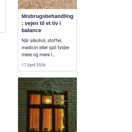
Misbrugsbehandling
..
: vejen til et liv i
balance
Når alkohol, stoffer,
medicin eller spil fylder
mere og mere i
hverdagen, bliver
17 April 2026
grænsen mellem vane
og afhængighed hurtigt
sløret. Mange forsøger
længe at klare sig selv,
men for en stor del viser
erfaringen, at...