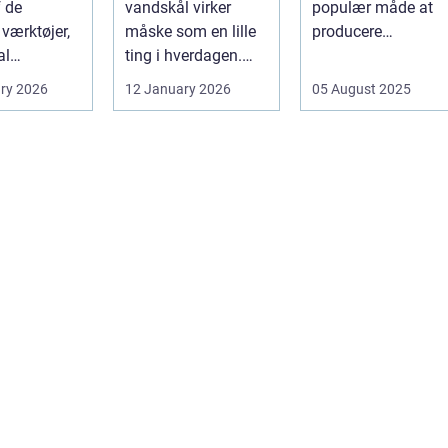
f de
vandskål virker
populær måde at
vne
 værktøjer,
måske som en lille
producere
al
ting i hverdagen.
elektricitet på. Det .
tere
Men valg af
ry 2026
12 January 2026
05 August 2025
en af pæle
sk&arin...