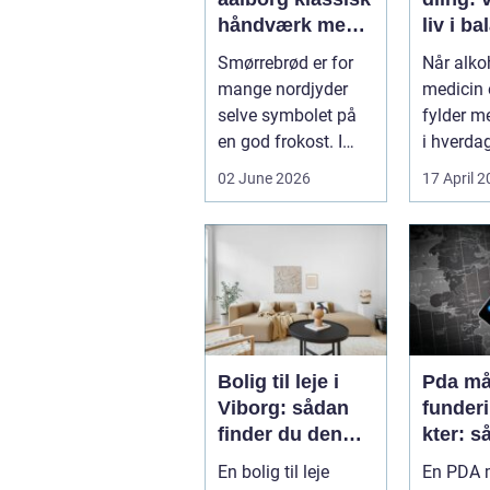
håndværk med
liv i b
moderne twist
Smørrebrød er for
Når alkoh
mange nordjyder
medicin e
selve symbolet på
fylder m
en god frokost. I
i hverdag
Aalborg har den
grænsen.
02 June 2026
17 April 
klassiske spis...
Bolig til leje i
Pda mål
Viborg: sådan
funder
finder du den
kter: s
rette lejlighed
sikrer 
En bolig til leje
En PDA m
dokume