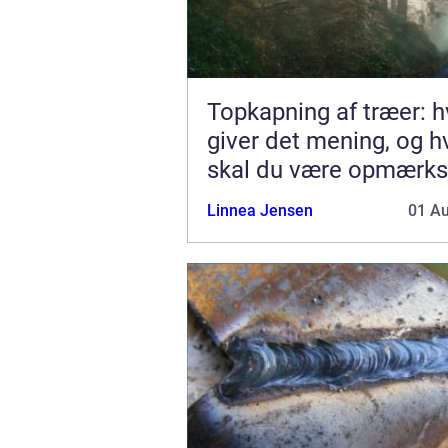
Topkapning af træer: h
giver det mening, og 
skal du være opmærk
på?
Linnea Jensen
01 A