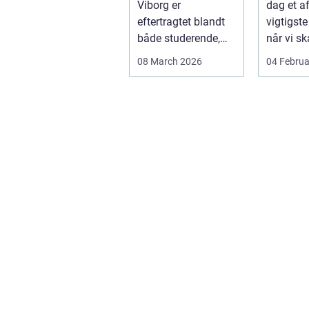
Viborg er
dag et a
bæree
eftertragtet blandt
vigtigste
både studerende,
når vi sk
familier og seniorer,
dokumen
08 March 2026
04 Februa
fordi b...
bæreevn
til b...