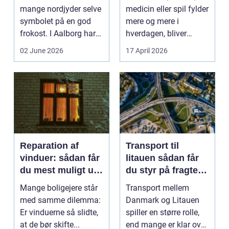
mange nordjyder selve
medicin eller spil fylder
symbolet på en god
mere og mere i
frokost. I Aalborg har
hverdagen, bliver
den klassiske spis...
grænsen...
02 June 2026
17 April 2026
Reparation af
Transport til
vinduer: sådan får
litauen sådan får
du mest muligt ud
du styr på fragten
af dine gamle
til baltikum
Mange boligejere står
Transport mellem
vinduer
med samme dilemma:
Danmark og Litauen
Er vinduerne så slidte,
spiller en større rolle,
at de bør skifte...
end mange er klar over.