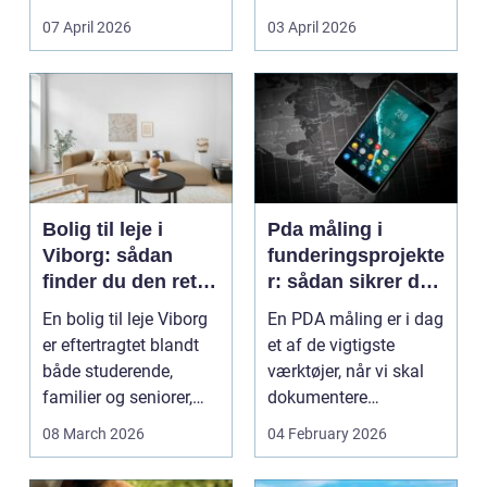
Litauen er et n...
07 April 2026
03 April 2026
Bolig til leje i
Pda måling i
Viborg: sådan
funderingsprojekte
finder du den rette
r: sådan sikrer du
lejlighed
dokumenteret
En bolig til leje Viborg
En PDA måling er i dag
bæreevne
er eftertragtet blandt
et af de vigtigste
både studerende,
værktøjer, når vi skal
familier og seniorer,
dokumentere
fordi b...
bæreevnen af pæle til
08 March 2026
04 February 2026
b...