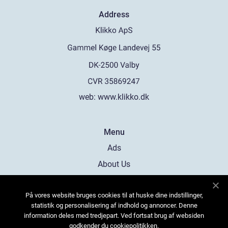
Address
web:
www.klikko.dk
Menu
Ads
About Us
Cookies
På vores website bruges cookies til at huske dine indstillinger,
Contact
statistik og personalisering af indhold og annoncer. Denne
Sitemap
information deles med tredjepart. Ved fortsat brug af websiden
godkender du cookiepolitikken.