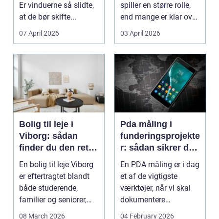
Er vinduerne så slidte,
spiller en større rolle,
at de bør skifte...
end mange er klar over.
Litauen er et n...
07 April 2026
03 April 2026
Bolig til leje i
Pda måling i
Viborg: sådan
funderingsprojekte
finder du den rette
r: sådan sikrer du
lejlighed
dokumenteret
En bolig til leje Viborg
En PDA måling er i dag
bæreevne
er eftertragtet blandt
et af de vigtigste
både studerende,
værktøjer, når vi skal
familier og seniorer,
dokumentere
fordi b...
bæreevnen af pæle til
08 March 2026
04 February 2026