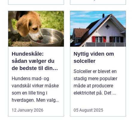
b...
Hundeskåle:
Nyttig viden om
sådan vælger du
solceller
de bedste til din
Solceller er blevet en
hund
Hundens mad- og
stadig mere populær
vandskål virker måske
måde at producere
som en lille ting i
elektricitet på. Det ...
hverdagen. Men valg
af sk&arin...
12 January 2026
05 August 2025