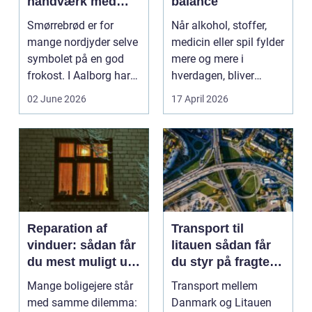
håndværk med
balance
moderne twist
Smørrebrød er for
Når alkohol, stoffer,
mange nordjyder selve
medicin eller spil fylder
symbolet på en god
mere og mere i
frokost. I Aalborg har
hverdagen, bliver
den klassiske spis...
grænsen...
02 June 2026
17 April 2026
Reparation af
Transport til
vinduer: sådan får
litauen sådan får
du mest muligt ud
du styr på fragten
af dine gamle
til baltikum
Mange boligejere står
Transport mellem
vinduer
med samme dilemma:
Danmark og Litauen