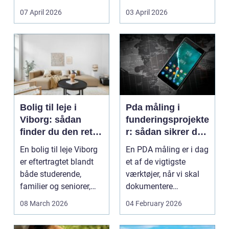
Litauen er et n...
07 April 2026
03 April 2026
Bolig til leje i
Pda måling i
Viborg: sådan
funderingsprojekte
finder du den rette
r: sådan sikrer du
lejlighed
dokumenteret
En bolig til leje Viborg
En PDA måling er i dag
bæreevne
er eftertragtet blandt
et af de vigtigste
både studerende,
værktøjer, når vi skal
familier og seniorer,
dokumentere
fordi b...
bæreevnen af pæle til
08 March 2026
04 February 2026
b...