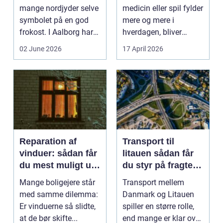
mange nordjyder selve
medicin eller spil fylder
symbolet på en god
mere og mere i
frokost. I Aalborg har
hverdagen, bliver
den klassiske spis...
grænsen...
02 June 2026
17 April 2026
Reparation af
Transport til
vinduer: sådan får
litauen sådan får
du mest muligt ud
du styr på fragten
af dine gamle
til baltikum
Mange boligejere står
Transport mellem
vinduer
med samme dilemma:
Danmark og Litauen
Er vinduerne så slidte,
spiller en større rolle,
at de bør skifte...
end mange er klar over.