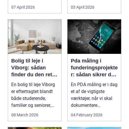
Litauen er et n...
07 April 2026
03 April 2026
Bolig til leje i
Pda måling i
Viborg: sådan
funderingsprojekte
finder du den rette
r: sådan sikrer du
lejlighed
dokumenteret
En bolig til leje Viborg
En PDA måling er i dag
bæreevne
er eftertragtet blandt
et af de vigtigste
både studerende,
værktøjer, når vi skal
familier og seniorer,
dokumentere
fordi b...
bæreevnen af pæle til
08 March 2026
04 February 2026
b...