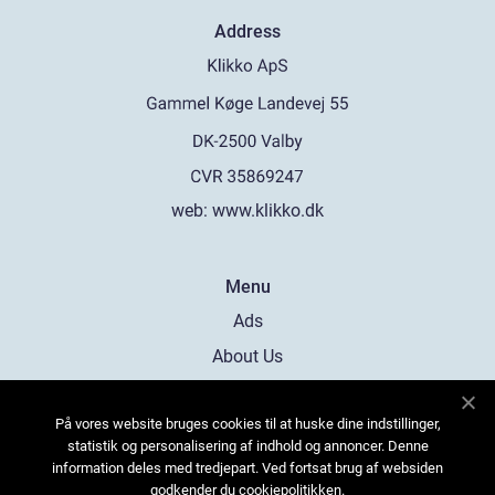
Address
web:
www.klikko.dk
Menu
Ads
About Us
Cookies
På vores website bruges cookies til at huske dine indstillinger,
Contact
statistik og personalisering af indhold og annoncer. Denne
Sitemap
information deles med tredjepart. Ved fortsat brug af websiden
godkender du cookiepolitikken.