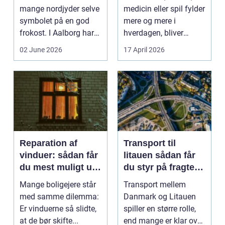
mange nordjyder selve
medicin eller spil fylder
symbolet på en god
mere og mere i
frokost. I Aalborg har
hverdagen, bliver
den klassiske spis...
grænsen...
02 June 2026
17 April 2026
Reparation af
Transport til
vinduer: sådan får
litauen sådan får
du mest muligt ud
du styr på fragten
af dine gamle
til baltikum
Mange boligejere står
Transport mellem
vinduer
med samme dilemma:
Danmark og Litauen
Er vinduerne så slidte,
spiller en større rolle,
at de bør skifte...
end mange er klar over.