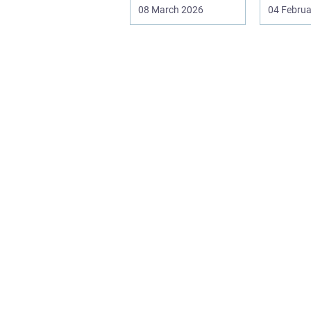
familier og seniorer,
dokumen
08 March 2026
04 Februa
fordi b...
bæreevn
til b...