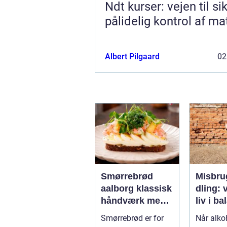
Ndt kurser: vejen til si
pålidelig kontrol af ma
Albert Pilgaard
02
Smørrebrød
Misbru
aalborg klassisk
dling: v
håndværk med
liv i b
moderne twist
Smørrebrød er for
Når alkoh