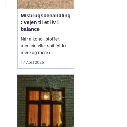
Misbrugsbehandling
: vejen til et liv i
balance
Når alkohol, stoffer,
medicin eller spil fylder
mere og mere i
hverdagen, bliver
17 April 2026
grænsen mellem vane
og afhængighed hurtigt
sløret. Mange forsøger
længe at klare sig selv,
men for en stor del viser
erfaringen, at...