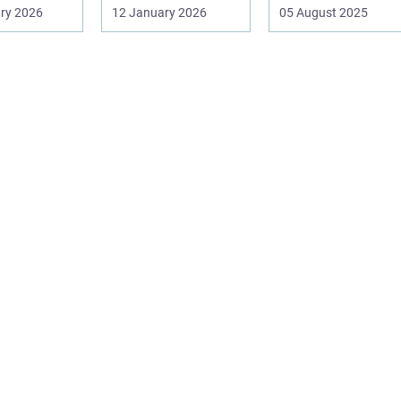
tere
Men valg af
ry 2026
12 January 2026
05 August 2025
en af pæle
sk&arin...