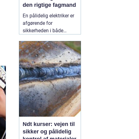
den rigtige fagmand
En pålidelig elektriker er
afgørende for
sikkerheden i både
private hjem og
virksomheder.
Elinstallationer er
usynlige i hverdagen,
men når noget fejler,
mærker man det med
det samme. I Birkerød og
omegn søger mange
efter en
10 July 2026
Ndt kurser: vejen til
sikker og pålidelig