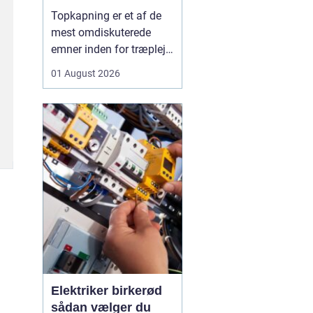
skal du være
Topkapning er et af de
opmærksom på?
mest omdiskuterede
emner inden for træpleje.
Mange husejere får øje
01 August 2026
på et for højt træ tæt på
huset, bliver utrygge og
tænker, at problemet er
løst, hvis man bare s...
Elektriker birkerød
sådan vælger du