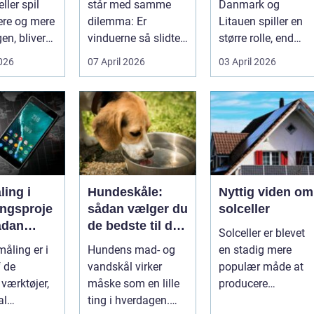
ller spil
står med samme
Danmark og
vinduer
ere og mere
dilemma: Er
Litauen spiller en
en, bliver
vinduerne så slidte,
større rolle, end
..
at de bør skifte...
mange er klar over.
2026
07 April 2026
03 April 2026
Litauen er et n...
ing i
Hundeskåle:
Nyttig viden om
ingsproje
sådan vælger du
solceller
ådan
de bedste til din
Solceller er blevet
du
hund
åling er i
Hundens mad- og
en stadig mere
nteret
f de
vandskål virker
populær måde at
vne
 værktøjer,
måske som en lille
producere
al
ting i hverdagen.
elektricitet på. Det .