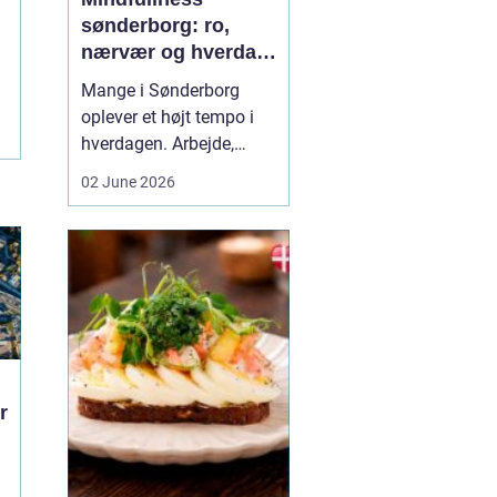
sønderborg: ro,
nærvær og hverdag
med mindre stress
Mange i Sønderborg
oplever et højt tempo i
hverdagen. Arbejde,
familie, sociale
02 June 2026
forpligtelser og konstant
online tilstedeværelse
kan sætte nervesystemet
på overarbejde. Her
kan
min...