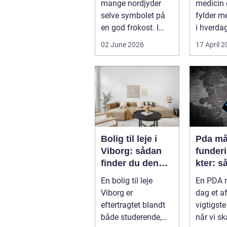
mange nordjyder
medicin e
selve symbolet på
fylder m
en god frokost. I
i hverdag
Aalborg har den
grænsen.
02 June 2026
17 April 
klassiske spis...
Bolig til leje i
Pda mål
Viborg: sådan
funder
finder du den
kter: s
rette lejlighed
sikrer 
En bolig til leje
En PDA m
dokume
Viborg er
dag et a
bæree
eftertragtet blandt
vigtigste
både studerende,
når vi sk