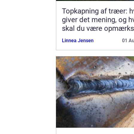
Topkapning af træer: h
giver det mening, og 
skal du være opmærk
på?
Linnea Jensen
01 A