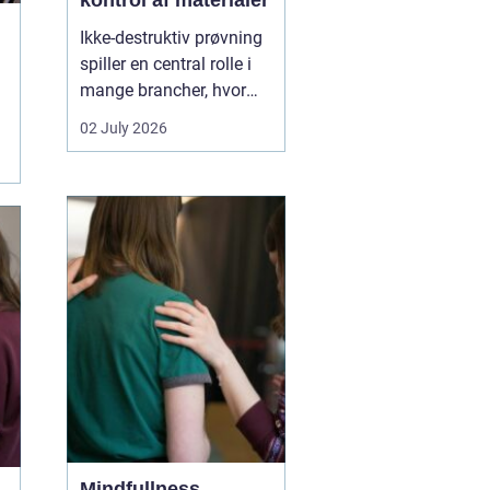
kontrol af materialer
Ikke-destruktiv prøvning
spiller en central rolle i
mange brancher, hvor
sikkerhed, kvalitet og
02 July 2026
driftssikkerhed er
afgørende. Med
NDT
kurser
kan teknikere,
svejsere, tilsynsførende
og ingeniører dokumen...
Mindfullness