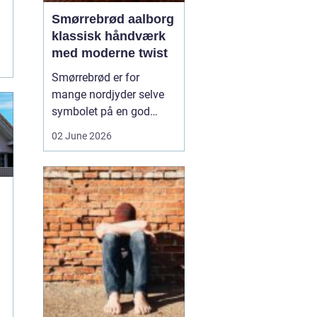
Smørrebrød aalborg
klassisk håndværk
med moderne twist
Smørrebrød er for
mange nordjyder selve
symbolet på en god
frokost. I Aalborg har
02 June 2026
den klassiske spise fået
nyt liv gennem steder,
der forener tradition og
nytænkning. Her spiller
gode råvarer, lokalt
håndværk og kreativ
anretning sammen, så
du får en...
..