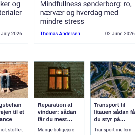
kker og
Mindfullness sønderborg: ro,
terialer
nærvær og hverdag med
mindre stress
 July 2026
Thomas Andersen
02 June 2026
gsbehan
Reparation af
Transport til
ejen til et
vinduer: sådan
litauen sådan får
alance
får du mest
du styr på
muligt ud af
fragten til
ol, stoffer,
Mange boligejere
Transport mellem
dine gamle
baltikum