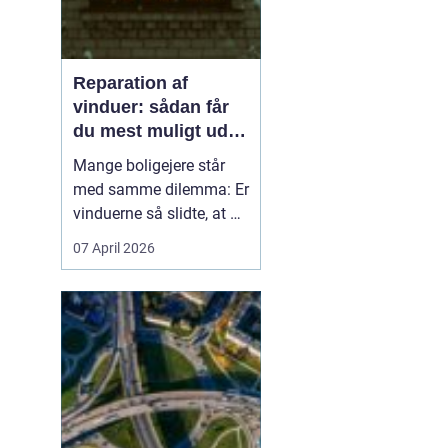
Reparation af
vinduer: sådan får
du mest muligt ud af
dine gamle vinduer
Mange boligejere står
med samme dilemma: Er
vinduerne så slidte, at de
bør skiftes, eller kan de
07 April 2026
repareres og få nyt liv? I
rigtig mange tilfælde
kan en grundig
reparation af vinduer
være en både økon...