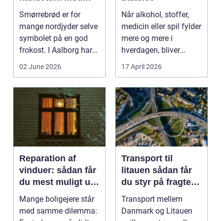
moderne twist
Smørrebrød er for
Når alkohol, stoffer,
mange nordjyder selve
medicin eller spil fylder
symbolet på en god
mere og mere i
frokost. I Aalborg har
hverdagen, bliver
den klassiske spis...
grænsen...
02 June 2026
17 April 2026
Reparation af
Transport til
vinduer: sådan får
litauen sådan får
du mest muligt ud
du styr på fragten
af dine gamle
til baltikum
Mange boligejere står
Transport mellem
vinduer
med samme dilemma:
Danmark og Litauen