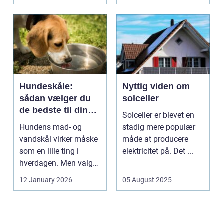
b...
Hundeskåle:
Nyttig viden om
sådan vælger du
solceller
de bedste til din
Solceller er blevet en
hund
Hundens mad- og
stadig mere populær
vandskål virker måske
måde at producere
som en lille ting i
elektricitet på. Det ...
hverdagen. Men valg
af sk&arin...
12 January 2026
05 August 2025