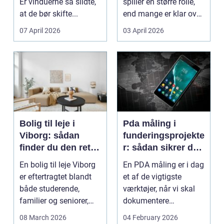
Er vinduerne så slidte,
spiller en større rolle,
at de bør skifte...
end mange er klar over.
Litauen er et n...
07 April 2026
03 April 2026
Bolig til leje i
Pda måling i
Viborg: sådan
funderingsprojekte
finder du den rette
r: sådan sikrer du
lejlighed
dokumenteret
En bolig til leje Viborg
En PDA måling er i dag
bæreevne
er eftertragtet blandt
et af de vigtigste
både studerende,
værktøjer, når vi skal
familier og seniorer,
dokumentere
fordi b...
bæreevnen af pæle til
08 March 2026
04 February 2026