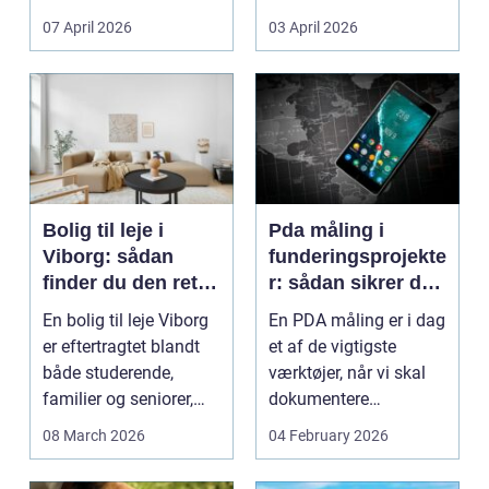
Litauen er et n...
07 April 2026
03 April 2026
Bolig til leje i
Pda måling i
Viborg: sådan
funderingsprojekte
finder du den rette
r: sådan sikrer du
lejlighed
dokumenteret
En bolig til leje Viborg
En PDA måling er i dag
bæreevne
er eftertragtet blandt
et af de vigtigste
både studerende,
værktøjer, når vi skal
familier og seniorer,
dokumentere
fordi b...
bæreevnen af pæle til
08 March 2026
04 February 2026
b...