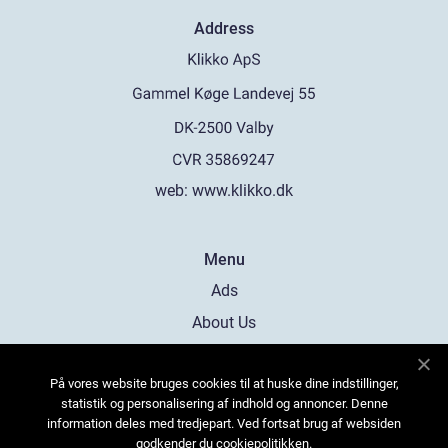
Address
web:
www.klikko.dk
Menu
Ads
About Us
Cookies
På vores website bruges cookies til at huske dine indstillinger,
Contact
statistik og personalisering af indhold og annoncer. Denne
Sitemap
information deles med tredjepart. Ved fortsat brug af websiden
godkender du cookiepolitikken.