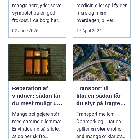
mange nordjyder selve
medicin eller spil fylder
symbolet på en god
mere og mere i
frokost. I Aalborg har
hverdagen, bliver
den klassiske spis...
grænsen...
02 June 2026
17 April 2026
Reparation af
Transport til
vinduer: sådan får
litauen sådan får
du mest muligt ud
du styr på fragten
af dine gamle
til baltikum
Mange boligejere står
Transport mellem
vinduer
med samme dilemma:
Danmark og Litauen
Er vinduerne så slidte,
spiller en større rolle,
at de bør skifte...
end mange er klar over.