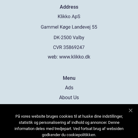
Address
web:
www.klikko.dk
Menu
Ads
About Us
Cookies
På vores website bruges cookies til at huske dine indstillinger,
Contact
statistik og personalisering af indhold og annoncer. Denne
Sitemap
information deles med tredjepart. Ved fortsat brug af websiden
godkender du cookiepolitikken.