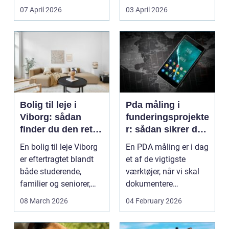
Litauen er et n...
07 April 2026
03 April 2026
Bolig til leje i
Pda måling i
Viborg: sådan
funderingsprojekte
finder du den rette
r: sådan sikrer du
lejlighed
dokumenteret
En bolig til leje Viborg
En PDA måling er i dag
bæreevne
er eftertragtet blandt
et af de vigtigste
både studerende,
værktøjer, når vi skal
familier og seniorer,
dokumentere
fordi b...
bæreevnen af pæle til
08 March 2026
04 February 2026
b...