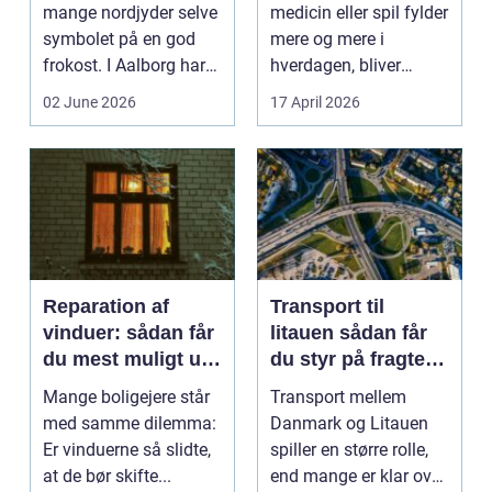
mange nordjyder selve
medicin eller spil fylder
symbolet på en god
mere og mere i
frokost. I Aalborg har
hverdagen, bliver
den klassiske spis...
grænsen...
02 June 2026
17 April 2026
Reparation af
Transport til
vinduer: sådan får
litauen sådan får
du mest muligt ud
du styr på fragten
af dine gamle
til baltikum
Mange boligejere står
Transport mellem
vinduer
med samme dilemma:
Danmark og Litauen
Er vinduerne så slidte,
spiller en større rolle,
at de bør skifte...
end mange er klar over.