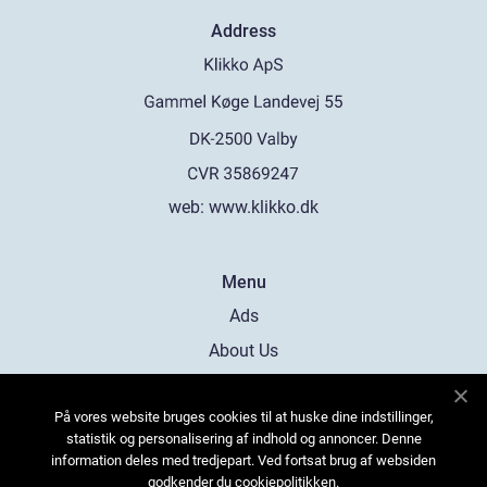
Address
web:
www.klikko.dk
Menu
Ads
About Us
Cookies
På vores website bruges cookies til at huske dine indstillinger,
Contact
statistik og personalisering af indhold og annoncer. Denne
Sitemap
information deles med tredjepart. Ved fortsat brug af websiden
godkender du cookiepolitikken.