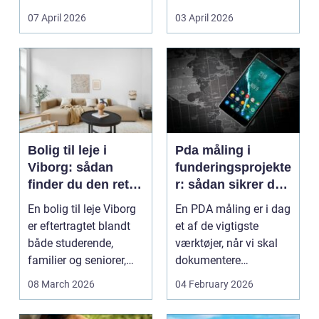
Litauen er et n...
07 April 2026
03 April 2026
Bolig til leje i
Pda måling i
Viborg: sådan
funderingsprojekte
finder du den rette
r: sådan sikrer du
lejlighed
dokumenteret
En bolig til leje Viborg
En PDA måling er i dag
bæreevne
er eftertragtet blandt
et af de vigtigste
både studerende,
værktøjer, når vi skal
familier og seniorer,
dokumentere
fordi b...
bæreevnen af pæle til
08 March 2026
04 February 2026
b...