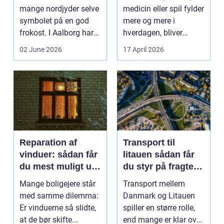
mange nordjyder selve
medicin eller spil fylder
symbolet på en god
mere og mere i
frokost. I Aalborg har
hverdagen, bliver
den klassiske spis...
grænsen...
02 June 2026
17 April 2026
Reparation af
Transport til
vinduer: sådan får
litauen sådan får
du mest muligt ud
du styr på fragten
af dine gamle
til baltikum
Mange boligejere står
Transport mellem
vinduer
med samme dilemma:
Danmark og Litauen
Er vinduerne så slidte,
spiller en større rolle,
at de bør skifte...
end mange er klar over.