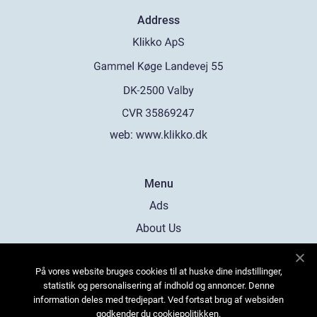
Address
web:
www.klikko.dk
Menu
Ads
About Us
Cookies
På vores website bruges cookies til at huske dine indstillinger,
Contact
statistik og personalisering af indhold og annoncer. Denne
Sitemap
information deles med tredjepart. Ved fortsat brug af websiden
godkender du cookiepolitikken.