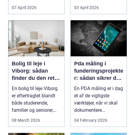
Litauen er et n...
07 April 2026
03 April 2026
Bolig til leje i
Pda måling i
Viborg: sådan
funderingsprojekte
finder du den rette
r: sådan sikrer du
lejlighed
dokumenteret
En bolig til leje Viborg
En PDA måling er i dag
bæreevne
er eftertragtet blandt
et af de vigtigste
både studerende,
værktøjer, når vi skal
familier og seniorer,
dokumentere
fordi b...
bæreevnen af pæle til
08 March 2026
04 February 2026
b...