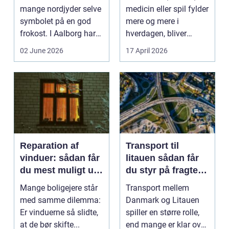
mange nordjyder selve
medicin eller spil fylder
symbolet på en god
mere og mere i
frokost. I Aalborg har
hverdagen, bliver
den klassiske spis...
grænsen...
02 June 2026
17 April 2026
Reparation af
Transport til
vinduer: sådan får
litauen sådan får
du mest muligt ud
du styr på fragten
af dine gamle
til baltikum
Mange boligejere står
Transport mellem
vinduer
med samme dilemma:
Danmark og Litauen
Er vinduerne så slidte,
spiller en større rolle,
at de bør skifte...
end mange er klar over.