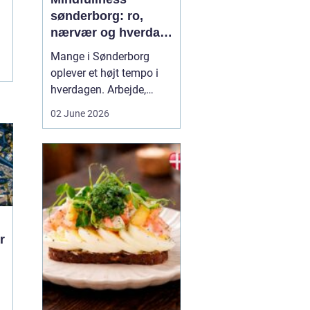
sønderborg: ro,
nærvær og hverdag
med mindre stress
Mange i Sønderborg
oplever et højt tempo i
hverdagen. Arbejde,
familie, sociale
02 June 2026
forpligtelser og konstant
online tilstedeværelse
kan sætte nervesystemet
på overarbejde. Her
kan
min...