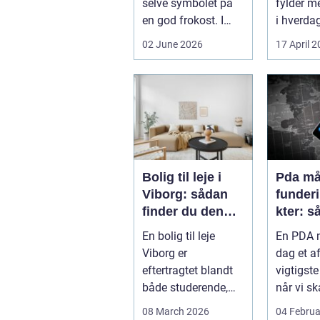
selve symbolet på
fylder m
en god frokost. I
i hverdag
Aalborg har den
grænsen.
02 June 2026
17 April 
klassiske spis...
Bolig til leje i
Pda mål
Viborg: sådan
funder
finder du den
kter: s
rette lejlighed
sikrer 
En bolig til leje
En PDA m
dokume
Viborg er
dag et a
bæree
eftertragtet blandt
vigtigste
både studerende,
når vi sk
familier og seniorer,
dokumen
08 March 2026
04 Februa