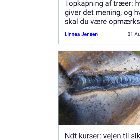
Topkapning af træer: h
giver det mening, og 
skal du være opmærk
på?
Linnea Jensen
01 A
Ndt kurser: vejen til si