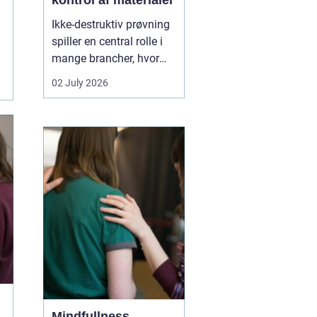
kontrol af materialer
Ikke-destruktiv prøvning
spiller en central rolle i
mange brancher, hvor
sikkerhed, kvalitet og
02 July 2026
driftssikkerhed er
afgørende. Med
NDT
kurser
kan teknikere,
svejsere, tilsynsførende
og ingeniører dokumen...
Mindfullness