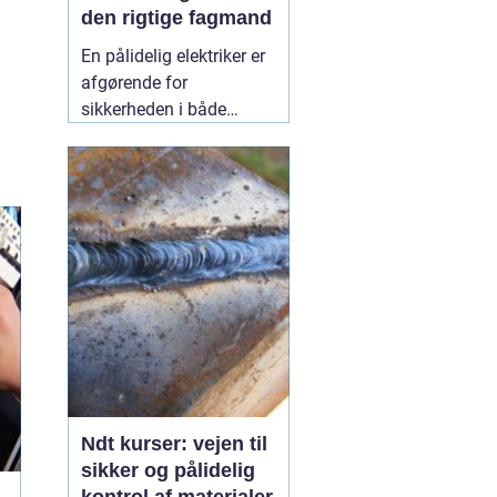
den rigtige fagmand
En pålidelig elektriker er
afgørende for
sikkerheden i både
private hjem og
virksomheder.
Elinstallationer er
usynlige i hverdagen,
men når noget fejler,
mærker man det med
det samme. I Birkerød og
omegn søger mange
efter en
10 July 2026
Ndt kurser: vejen til
sikker og pålidelig