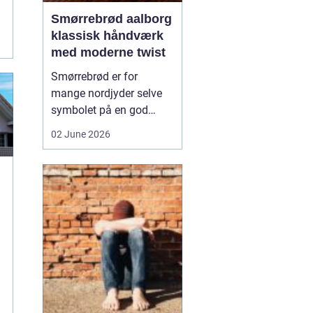
Smørrebrød aalborg
klassisk håndværk
med moderne twist
Smørrebrød er for
mange nordjyder selve
symbolet på en god
frokost. I Aalborg har
02 June 2026
den klassiske spise fået
nyt liv gennem steder,
der forener tradition og
nytænkning. Her spiller
gode råvarer, lokalt
håndværk og kreativ
anretning sammen, så
du får en...
..