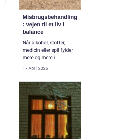
Misbrugsbehandling
: vejen til et liv i
balance
Når alkohol, stoffer,
medicin eller spil fylder
mere og mere i
hverdagen, bliver
17 April 2026
grænsen mellem vane
og afhængighed hurtigt
sløret. Mange forsøger
længe at klare sig selv,
men for en stor del viser
erfaringen, at...