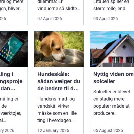
ere og mere
dilemma: Er
Litauen spiller en
en, bliver
vinduerne så slidte,
større rolle, end
..
at de bør skifte...
mange er klar over.
2026
07 April 2026
03 April 2026
Litauen er et n...
ing i
Hundeskåle:
Nyttig viden om
ingsproje
sådan vælger du
solceller
ådan
de bedste til din
Solceller er blevet
du
hund
åling er i
Hundens mad- og
en stadig mere
nteret
f de
vandskål virker
populær måde at
vne
 værktøjer,
måske som en lille
producere
al
ting i hverdagen.
elektricitet på. Det .
tere
Men valg af
ry 2026
12 January 2026
05 August 2025