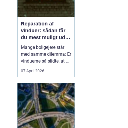
Reparation af
vinduer: sådan får
du mest muligt ud af
dine gamle vinduer
Mange boligejere står
med samme dilemma: Er
vinduerne så slidte, at de
bør skiftes, eller kan de
07 April 2026
repareres og få nyt liv? I
rigtig mange tilfælde
kan en grundig
reparation af vinduer
være en både økon...