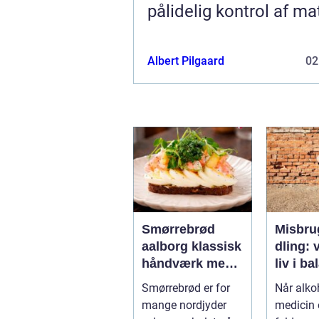
pålidelig kontrol af ma
Albert Pilgaard
02
Smørrebrød
Misbru
aalborg klassisk
dling: v
håndværk med
liv i b
moderne twist
Smørrebrød er for
Når alkoh
mange nordjyder
medicin e