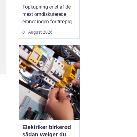
skal du være
Topkapning er et af de
opmærksom på?
mest omdiskuterede
emner inden for træpleje.
Mange husejere får øje
01 August 2026
på et for højt træ tæt på
huset, bliver utrygge og
tænker, at problemet er
løst, hvis man bare s...
Elektriker birkerød
sådan vælger du