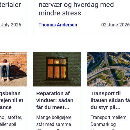
terialer
nærvær og hverdag med
mindre stress
 July 2026
Thomas Andersen
02 June 2026
gsbehan
Reparation af
Transport til
ejen til et
vinduer: sådan
litauen sådan får
alance
får du mest
du styr på
muligt ud af
fragten til
ol, stoffer,
Mange boligejere
Transport mellem
dine gamle
baltikum
ller spil
står med samme
Danmark og
vinduer