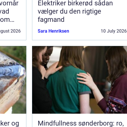
vornår
Elektriker birkerød sådan
hvad
vælger du den rigtige
som
fagmand
ugust 2026
Sara Henriksen
10 July 2026
kker og
Mindfullness sønderborg: ro,