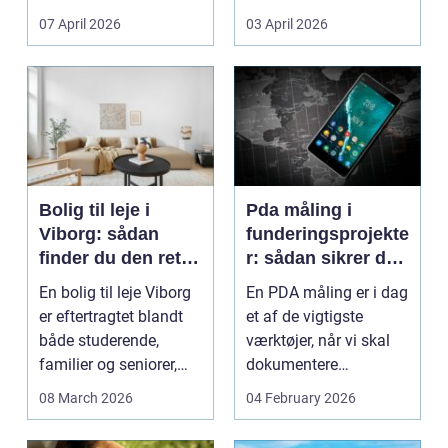
Litauen er et n...
07 April 2026
03 April 2026
Bolig til leje i
Pda måling i
Viborg: sådan
funderingsprojekte
finder du den rette
r: sådan sikrer du
lejlighed
dokumenteret
En bolig til leje Viborg
En PDA måling er i dag
bæreevne
er eftertragtet blandt
et af de vigtigste
både studerende,
værktøjer, når vi skal
familier og seniorer,
dokumentere
fordi b...
bæreevnen af pæle til
08 March 2026
04 February 2026
b...