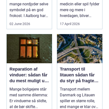
mange nordjyder selve
medicin eller spil fylder
symbolet på en god
mere og mere i
frokost. I Aalborg har
hverdagen, bliver
den klassiske spis...
grænsen...
02 June 2026
17 April 2026
Reparation af
Transport til
vinduer: sådan får
litauen sådan får
du mest muligt ud
du styr på fragten
af dine gamle
til baltikum
Mange boligejere står
Transport mellem
vinduer
med samme dilemma:
Danmark og Litauen
Er vinduerne så slidte,
spiller en større rolle,
at de bør skifte...
end mange er klar over.