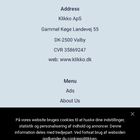
Address
web:
www.klikko.dk
Menu
Ads
About Us
Cookies
På vores website bruges cookies til at huske dine indstillinger,
Contact
statistik og personalisering af indhold og annoncer. Denne
Sitemap
information deles med tredjepart. Ved fortsat brug af websiden
godkender du cookiepolitikken.