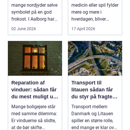
mange nordjyder selve
medicin eller spil fylder
symbolet på en god
mere og mere i
frokost. I Aalborg har
hverdagen, bliver
den klassiske spis...
grænsen...
02 June 2026
17 April 2026
Reparation af
Transport til
vinduer: sådan får
litauen sådan får
du mest muligt ud
du styr på fragten
af dine gamle
til baltikum
Mange boligejere står
Transport mellem
vinduer
med samme dilemma:
Danmark og Litauen
Er vinduerne så slidte,
spiller en større rolle,
at de bør skifte...
end mange er klar over.