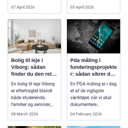
Litauen er et n...
07 April 2026
03 April 2026
Bolig til leje i
Pda måling i
Viborg: sådan
funderingsprojekte
finder du den rette
r: sådan sikrer du
lejlighed
dokumenteret
En bolig til leje Viborg
En PDA måling er i dag
bæreevne
er eftertragtet blandt
et af de vigtigste
både studerende,
værktøjer, når vi skal
familier og seniorer,
dokumentere
fordi b...
bæreevnen af pæle til
08 March 2026
04 February 2026
b...