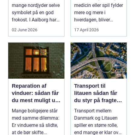
mange nordjyder selve
medicin eller spil fylder
symbolet på en god
mere og mere i
frokost. I Aalborg har
hverdagen, bliver
den klassiske spis...
grænsen...
02 June 2026
17 April 2026
Reparation af
Transport til
vinduer: sådan får
litauen sådan får
du mest muligt ud
du styr på fragten
af dine gamle
til baltikum
Mange boligejere står
Transport mellem
vinduer
med samme dilemma:
Danmark og Litauen
Er vinduerne så slidte,
spiller en større rolle,
at de bør skifte...
end mange er klar over.