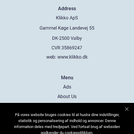
Address
web:
www.klikko.dk
Menu
Ads
About Us
Cookies
På vores website bruges cookies til at huske dine indstillinger,
Contact
statistik og personalisering af indhold og annoncer. Denne
Sitemap
information deles med tredjepart. Ved fortsat brug af websiden
godkender du cookiepolitikken.