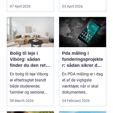
Litauen er et n...
07 April 2026
03 April 2026
Bolig til leje i
Pda måling i
Viborg: sådan
funderingsprojekte
finder du den rette
r: sådan sikrer du
lejlighed
dokumenteret
En bolig til leje Viborg
En PDA måling er i dag
bæreevne
er eftertragtet blandt
et af de vigtigste
både studerende,
værktøjer, når vi skal
familier og seniorer,
dokumentere
fordi b...
bæreevnen af pæle til
08 March 2026
04 February 2026
b...