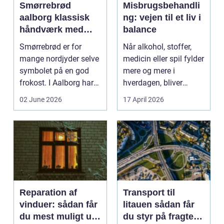
Smørrebrød
Misbrugsbehandli
aalborg klassisk
ng: vejen til et liv i
håndværk med
balance
moderne twist
Smørrebrød er for
Når alkohol, stoffer,
mange nordjyder selve
medicin eller spil fylder
symbolet på en god
mere og mere i
frokost. I Aalborg har
hverdagen, bliver
den klassiske spis...
grænsen...
02 June 2026
17 April 2026
Reparation af
Transport til
vinduer: sådan får
litauen sådan får
du mest muligt ud
du styr på fragten