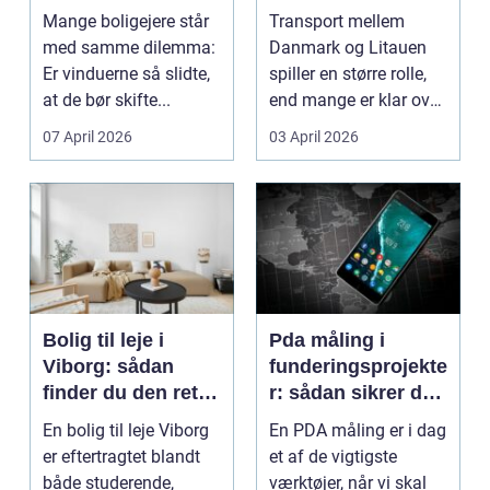
af dine gamle
til baltikum
Mange boligejere står
Transport mellem
vinduer
med samme dilemma:
Danmark og Litauen
Er vinduerne så slidte,
spiller en større rolle,
at de bør skifte...
end mange er klar over.
Litauen er et n...
07 April 2026
03 April 2026
Bolig til leje i
Pda måling i
Viborg: sådan
funderingsprojekte
finder du den rette
r: sådan sikrer du
lejlighed
dokumenteret
En bolig til leje Viborg
En PDA måling er i dag
bæreevne
er eftertragtet blandt
et af de vigtigste
både studerende,
værktøjer, når vi skal