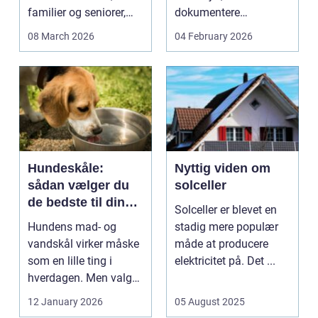
familier og seniorer,
dokumentere
fordi b...
bæreevnen af pæle til
08 March 2026
04 February 2026
b...
Hundeskåle:
Nyttig viden om
sådan vælger du
solceller
de bedste til din
Solceller er blevet en
hund
Hundens mad- og
stadig mere populær
vandskål virker måske
måde at producere
som en lille ting i
elektricitet på. Det ...
hverdagen. Men valg
af sk&arin...
12 January 2026
05 August 2025