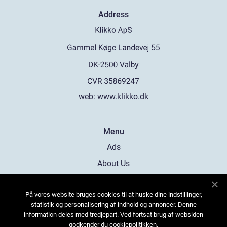
Address
web:
www.klikko.dk
Menu
Ads
About Us
Cookies
På vores website bruges cookies til at huske dine indstillinger,
Contact
statistik og personalisering af indhold og annoncer. Denne
Sitemap
information deles med tredjepart. Ved fortsat brug af websiden
godkender du cookiepolitikken.