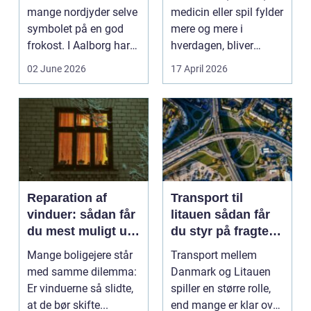
mange nordjyder selve
medicin eller spil fylder
symbolet på en god
mere og mere i
frokost. I Aalborg har
hverdagen, bliver
den klassiske spis...
grænsen...
02 June 2026
17 April 2026
Reparation af
Transport til
vinduer: sådan får
litauen sådan får
du mest muligt ud
du styr på fragten
af dine gamle
til baltikum
Mange boligejere står
Transport mellem
vinduer
med samme dilemma:
Danmark og Litauen
Er vinduerne så slidte,
spiller en større rolle,
at de bør skifte...
end mange er klar over.