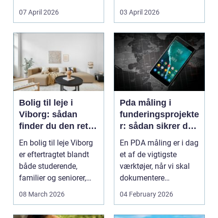
Litauen er et n...
07 April 2026
03 April 2026
Bolig til leje i
Pda måling i
Viborg: sådan
funderingsprojekte
finder du den rette
r: sådan sikrer du
lejlighed
dokumenteret
En bolig til leje Viborg
En PDA måling er i dag
bæreevne
er eftertragtet blandt
et af de vigtigste
både studerende,
værktøjer, når vi skal
familier og seniorer,
dokumentere
fordi b...
bæreevnen af pæle til
08 March 2026
04 February 2026
b...