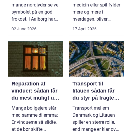
mange nordjyder selve
medicin eller spil fylder
symbolet på en god
mere og mere i
frokost. I Aalborg har
hverdagen, bliver
den klassiske spis...
grænsen...
02 June 2026
17 April 2026
Reparation af
Transport til
vinduer: sådan får
litauen sådan får
du mest muligt ud
du styr på fragten
af dine gamle
til baltikum
Mange boligejere står
Transport mellem
vinduer
med samme dilemma:
Danmark og Litauen
Er vinduerne så slidte,
spiller en større rolle,
at de bør skifte...
end mange er klar over.