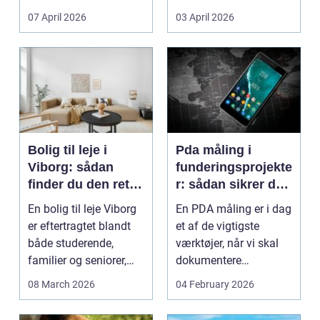
Litauen er et n...
07 April 2026
03 April 2026
Bolig til leje i
Pda måling i
Viborg: sådan
funderingsprojekte
finder du den rette
r: sådan sikrer du
lejlighed
dokumenteret
En bolig til leje Viborg
En PDA måling er i dag
bæreevne
er eftertragtet blandt
et af de vigtigste
både studerende,
værktøjer, når vi skal
familier og seniorer,
dokumentere
fordi b...
bæreevnen af pæle til
08 March 2026
04 February 2026
b...