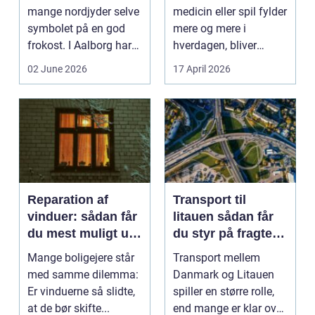
mange nordjyder selve
medicin eller spil fylder
symbolet på en god
mere og mere i
frokost. I Aalborg har
hverdagen, bliver
den klassiske spis...
grænsen...
02 June 2026
17 April 2026
Reparation af
Transport til
vinduer: sådan får
litauen sådan får
du mest muligt ud
du styr på fragten
af dine gamle
til baltikum
Mange boligejere står
Transport mellem
vinduer
med samme dilemma:
Danmark og Litauen
Er vinduerne så slidte,
spiller en større rolle,
at de bør skifte...
end mange er klar over.