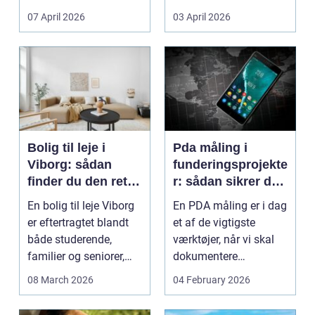
Litauen er et n...
07 April 2026
03 April 2026
Bolig til leje i
Pda måling i
Viborg: sådan
funderingsprojekte
finder du den rette
r: sådan sikrer du
lejlighed
dokumenteret
En bolig til leje Viborg
En PDA måling er i dag
bæreevne
er eftertragtet blandt
et af de vigtigste
både studerende,
værktøjer, når vi skal
familier og seniorer,
dokumentere
fordi b...
bæreevnen af pæle til
08 March 2026
04 February 2026
b...