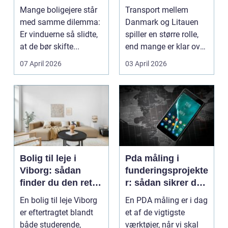
af dine gamle
til baltikum
Mange boligejere står
Transport mellem
vinduer
med samme dilemma:
Danmark og Litauen
Er vinduerne så slidte,
spiller en større rolle,
at de bør skifte...
end mange er klar over.
Litauen er et n...
07 April 2026
03 April 2026
Bolig til leje i
Pda måling i
Viborg: sådan
funderingsprojekte
finder du den rette
r: sådan sikrer du
lejlighed
dokumenteret
En bolig til leje Viborg
En PDA måling er i dag
bæreevne
er eftertragtet blandt
et af de vigtigste
både studerende,
værktøjer, når vi skal