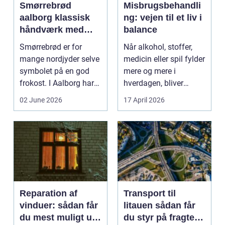
Smørrebrød
Misbrugsbehandli
aalborg klassisk
ng: vejen til et liv i
håndværk med
balance
moderne twist
Smørrebrød er for
Når alkohol, stoffer,
mange nordjyder selve
medicin eller spil fylder
symbolet på en god
mere og mere i
frokost. I Aalborg har
hverdagen, bliver
den klassiske spis...
grænsen...
02 June 2026
17 April 2026
Reparation af
Transport til
vinduer: sådan får
litauen sådan får
du mest muligt ud
du styr på fragten