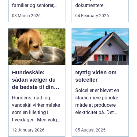
familier og seniorer,
dokumentere
fordi b...
bæreevnen af pæle til
08 March 2026
04 February 2026
b...
Hundeskåle:
Nyttig viden om
sådan vælger du
solceller
de bedste til din
Solceller er blevet en
hund
Hundens mad- og
stadig mere populær
vandskål virker måske
måde at producere
som en lille ting i
elektricitet på. Det ...
hverdagen. Men valg
af sk&arin...
12 January 2026
05 August 2025