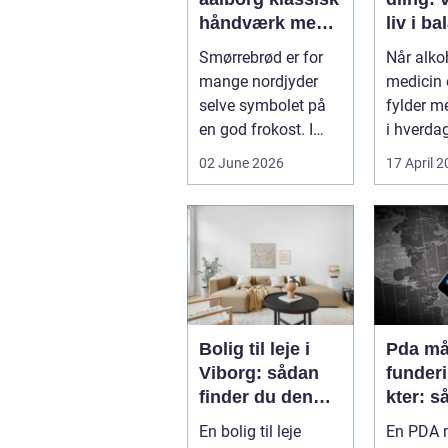
håndværk med
liv i b
moderne twist
Smørrebrød er for
Når alkoh
mange nordjyder
medicin e
selve symbolet på
fylder m
en god frokost. I
i hverdag
Aalborg har den
grænsen.
02 June 2026
17 April 
klassiske spis...
Bolig til leje i
Pda mål
Viborg: sådan
funder
finder du den
kter: s
rette lejlighed
sikrer 
En bolig til leje
En PDA m
dokume