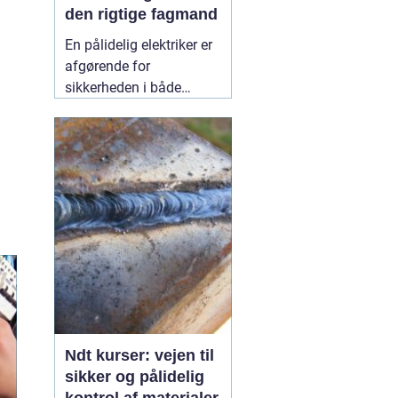
den rigtige fagmand
En pålidelig elektriker er
afgørende for
sikkerheden i både
private hjem og
virksomheder.
Elinstallationer er
usynlige i hverdagen,
men når noget fejler,
mærker man det med
det samme. I Birkerød og
omegn søger mange
efter en
10 July 2026
Ndt kurser: vejen til
sikker og pålidelig