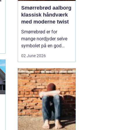
Smørrebrød aalborg
klassisk håndværk
med moderne twist
Smørrebrød er for
mange nordjyder selve
symbolet på en god
frokost. I Aalborg har
02 June 2026
den klassiske spise fået
nyt liv gennem steder,
der forener tradition og
nytænkning. Her spiller
gode råvarer, lokalt
håndværk og kreativ
anretning sammen, så
du får en...