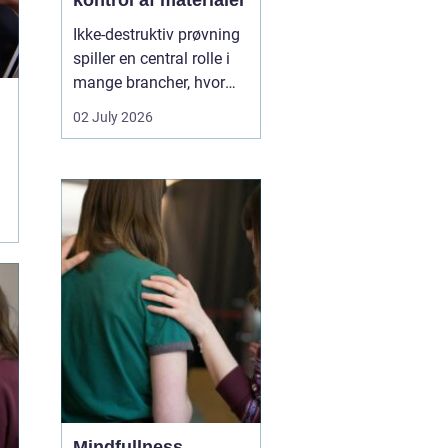
kontrol af materialer
Ikke-destruktiv prøvning
spiller en central rolle i
mange brancher, hvor
sikkerhed, kvalitet og
02 July 2026
driftssikkerhed er
afgørende. Med
NDT
kurser
kan teknikere,
svejsere, tilsynsførende
og ingeniører dokumen...
Mindfullness