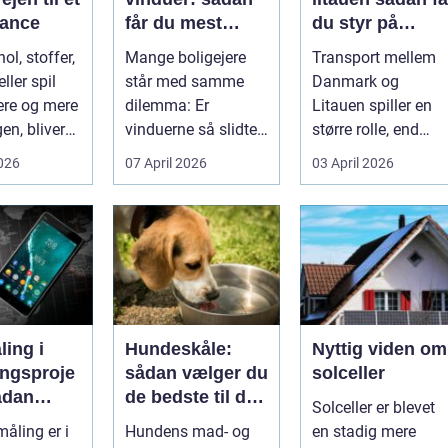
alance
får du mest
du styr på
muligt ud af
fragten til
ol, stoffer,
Mange boligejere
Transport mellem
dine gamle
baltikum
ller spil
står med samme
Danmark og
vinduer
ere og mere
dilemma: Er
Litauen spiller en
en, bliver
vinduerne så slidte,
større rolle, end
..
at de bør skifte...
mange er klar over.
2026
07 April 2026
03 April 2026
Litauen er et n...
ing i
Hundeskåle:
Nyttig viden om
ingsproje
sådan vælger du
solceller
ådan
de bedste til din
Solceller er blevet
du
hund
åling er i
Hundens mad- og
en stadig mere
nteret