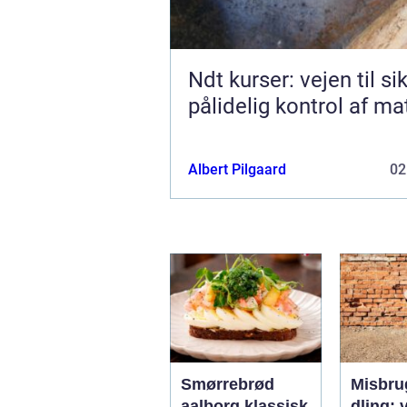
Ndt kurser: vejen til si
pålidelig kontrol af ma
Albert Pilgaard
02
Smørrebrød
Misbru
aalborg klassisk
dling: v