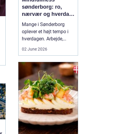
sønderborg: ro,
nærvær og hverdag
med mindre stress
Mange i Sønderborg
oplever et højt tempo i
hverdagen. Arbejde,
familie, sociale
02 June 2026
forpligtelser og konstant
online tilstedeværelse
kan sætte nervesystemet
på overarbejde. Her
kan
min...