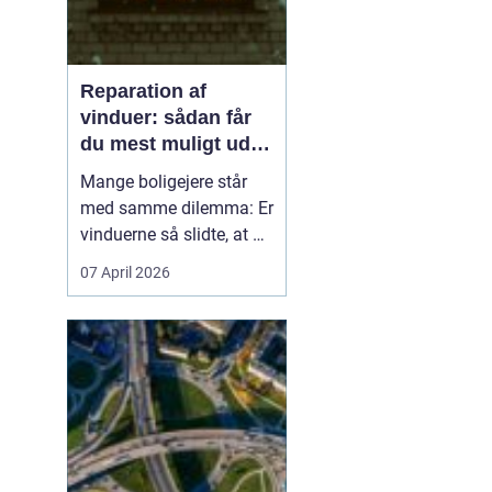
Reparation af
vinduer: sådan får
du mest muligt ud af
dine gamle vinduer
Mange boligejere står
med samme dilemma: Er
vinduerne så slidte, at de
bør skiftes, eller kan de
07 April 2026
repareres og få nyt liv? I
rigtig mange tilfælde
kan en grundig
reparation af vinduer
være en både økon...