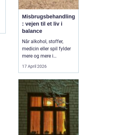
Misbrugsbehandling
..
: vejen til et liv i
balance
Når alkohol, stoffer,
medicin eller spil fylder
mere og mere i
hverdagen, bliver
17 April 2026
grænsen mellem vane
og afhængighed hurtigt
sløret. Mange forsøger
længe at klare sig selv,
men for en stor del viser
erfaringen, at...