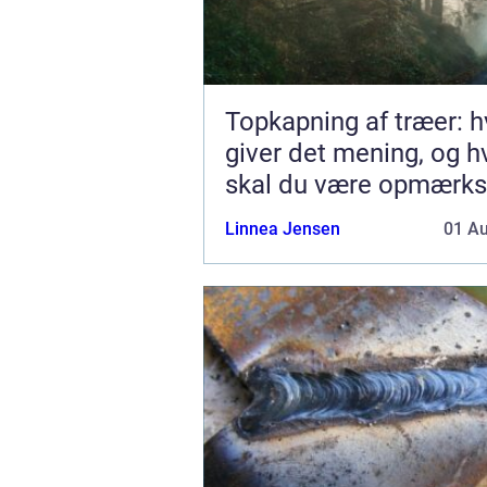
Topkapning af træer: h
giver det mening, og 
skal du være opmærk
på?
Linnea Jensen
01 A