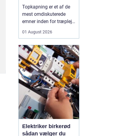
skal du være
Topkapning er et af de
opmærksom på?
mest omdiskuterede
emner inden for træpleje.
Mange husejere får øje
01 August 2026
på et for højt træ tæt på
huset, bliver utrygge og
tænker, at problemet er
løst, hvis man bare s...
Elektriker birkerød
sådan vælger du