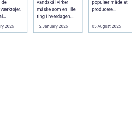
f de
vandskål virker
populær måde at
vne
 værktøjer,
måske som en lille
producere
al
ting i hverdagen.
elektricitet på. Det .
tere
Men valg af
ry 2026
12 January 2026
05 August 2025
en af pæle
sk&arin...