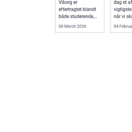
Viborg er
dag et a
bæree
eftertragtet blandt
vigtigste
både studerende,
når vi sk
familier og seniorer,
dokumen
08 March 2026
04 Februa
fordi b...
bæreevn
til b...