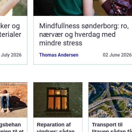
kker og
Mindfullness sønderborg: ro,
terialer
nærvær og hverdag med
mindre stress
 July 2026
Thomas Andersen
02 June 2026
gsbehan
Reparation af
Transport til
ejen til et
vinduer: sådan
litauen sådan får