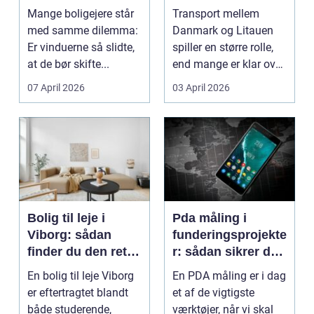
af dine gamle
til baltikum
Mange boligejere står
Transport mellem
vinduer
med samme dilemma:
Danmark og Litauen
Er vinduerne så slidte,
spiller en større rolle,
at de bør skifte...
end mange er klar over.
Litauen er et n...
07 April 2026
03 April 2026
Bolig til leje i
Pda måling i
Viborg: sådan
funderingsprojekte
finder du den rette
r: sådan sikrer du
lejlighed
dokumenteret
En bolig til leje Viborg
En PDA måling er i dag
bæreevne
er eftertragtet blandt
et af de vigtigste
både studerende,
værktøjer, når vi skal