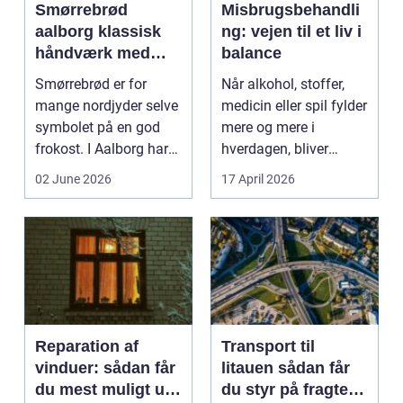
Smørrebrød
Misbrugsbehandli
aalborg klassisk
ng: vejen til et liv i
håndværk med
balance
moderne twist
Smørrebrød er for
Når alkohol, stoffer,
mange nordjyder selve
medicin eller spil fylder
symbolet på en god
mere og mere i
frokost. I Aalborg har
hverdagen, bliver
den klassiske spis...
grænsen...
02 June 2026
17 April 2026
Reparation af
Transport til
vinduer: sådan får
litauen sådan får
du mest muligt ud
du styr på fragten