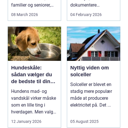
familier og seniorer,
dokumentere
fordi b...
bæreevnen af pæle til
08 March 2026
04 February 2026
b...
Hundeskåle:
Nyttig viden om
sådan vælger du
solceller
de bedste til din
Solceller er blevet en
hund
Hundens mad- og
stadig mere populær
vandskål virker måske
måde at producere
som en lille ting i
elektricitet på. Det ...
hverdagen. Men valg
af sk&arin...
12 January 2026
05 August 2025