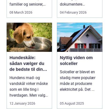
familier og seniorer,
dokumentere
fordi b...
bæreevnen af pæle til
08 March 2026
04 February 2026
b...
Hundeskåle:
Nyttig viden om
sådan vælger du
solceller
de bedste til din
Solceller er blevet en
hund
Hundens mad- og
stadig mere populær
vandskål virker måske
måde at producere
som en lille ting i
elektricitet på. Det ...
hverdagen. Men valg
af sk&arin...
12 January 2026
05 August 2025