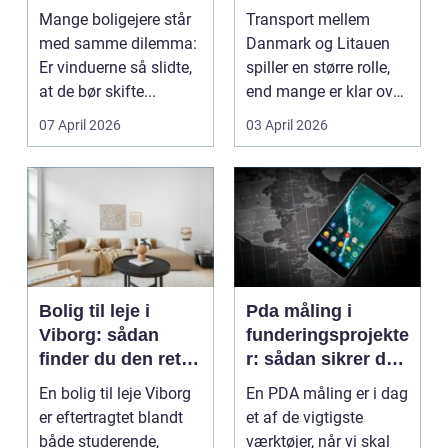
af dine gamle
til baltikum
Mange boligejere står
Transport mellem
vinduer
med samme dilemma:
Danmark og Litauen
Er vinduerne så slidte,
spiller en større rolle,
at de bør skifte...
end mange er klar over.
Litauen er et n...
07 April 2026
03 April 2026
Bolig til leje i
Pda måling i
Viborg: sådan
funderingsprojekte
finder du den rette
r: sådan sikrer du
lejlighed
dokumenteret
En bolig til leje Viborg
En PDA måling er i dag
bæreevne
er eftertragtet blandt
et af de vigtigste
både studerende,
værktøjer, når vi skal