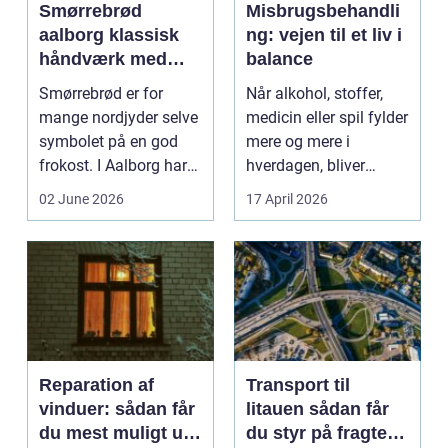
Smørrebrød
Misbrugsbehandli
aalborg klassisk
ng: vejen til et liv i
håndværk med
balance
moderne twist
Smørrebrød er for
Når alkohol, stoffer,
mange nordjyder selve
medicin eller spil fylder
symbolet på en god
mere og mere i
frokost. I Aalborg har
hverdagen, bliver
den klassiske spis...
grænsen...
02 June 2026
17 April 2026
Reparation af
Transport til
vinduer: sådan får
litauen sådan får
du mest muligt ud
du styr på fragten