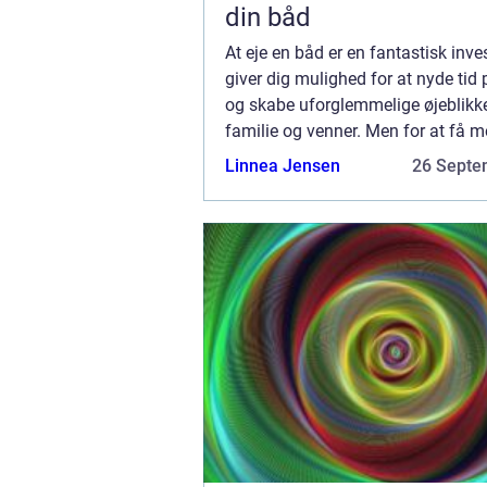
din båd
At eje en båd er en fantastisk inves
giver dig mulighed for at nyde tid
og skabe uforglemmelige øjeblik
familie og venner. Men for at få m
ud af din båd, er det vigtigt at have 
Linnea Jensen
26 Septe