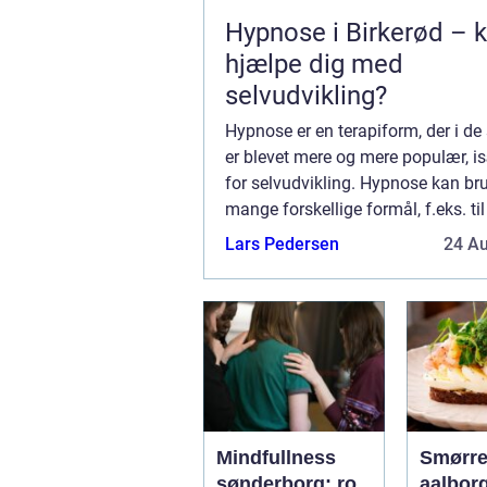
Hypnose i Birkerød – 
hjælpe dig med
selvudvikling?
Hypnose er en terapiform, der i de
er blevet mere og mere populær, i
for selvudvikling. Hypnose kan bru
mange forskellige formål, f.eks. til
behandle angst, fobier, stress og 
Lars Pedersen
24 A
Men hvad m...
Mindfullness
Smørre
sønderborg: ro,
aalborg klassi