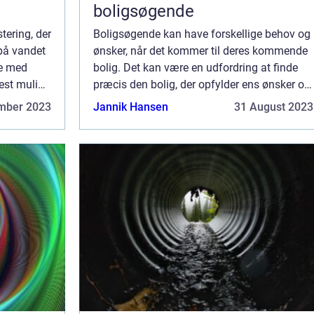
boligsøgende
tering, der
Boligsøgende kan have forskellige behov og
 på vandet
ønsker, når det kommer til deres kommende
ke med
bolig. Det kan være en udfordring at finde
est muligt
præcis den bolig, der opfylder ens ønsker og
det r...
krav. I denne guide vil vi hjælp...
mber 2023
Jannik Hansen
31 August 2023