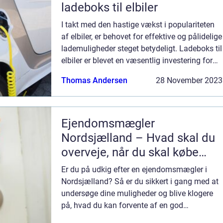
ladeboks til elbiler
I takt med den hastige vækst i populariteten
af elbiler, er behovet for effektive og pålidelige
lademuligheder steget betydeligt. Ladeboks til
elbiler er blevet en væsentlig investering for
elbilsejere, som søger en praktisk og hurtig
Thomas Andersen
28 November 2023
måde at lade de...
Ejendomsmægler
Nordsjælland – Hvad skal du
overveje, når du skal købe
eller sælge bolig?
Er du på udkig efter en ejendomsmægler i
Nordsjælland? Så er du sikkert i gang med at
undersøge dine muligheder og blive klogere
på, hvad du kan forvente af en god
ejendomsmægler. Men hvad er egentlig