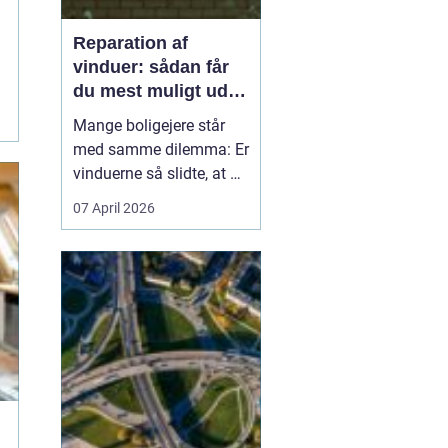
Reparation af
vinduer: sådan får
du mest muligt ud af
dine gamle vinduer
Mange boligejere står
med samme dilemma: Er
vinduerne så slidte, at de
bør skiftes, eller kan de
07 April 2026
repareres og få nyt liv? I
rigtig mange tilfælde
kan en grundig
reparation af vinduer
være en både økon...