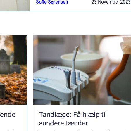
Sofie Sørensen
23 November 2023
vigtig...
pende
Tandlæge: Få hjælp til
sundere tænder