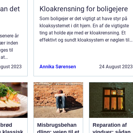
kan det
Kloakrensning for boligejere
Som boligejer er det vigtigt at have styr på
kloaksystemet i dit hjem. En af de vigtigste
ting at holde øje med er kloakrensning. Et
 senere år
effektivt og sundt kloaksystem er nøglen til
sær inden
at undgå spild og rense dit vand uden
ges til
probleme...
 at
depression.
ugust 2023
Annika Sørensen
24 August 2023
brød
Misbrugsbehan
Reparation af
sk
dling: vejen til et
vinduer: sådan