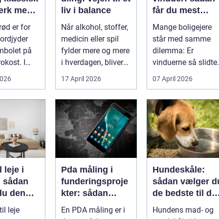
ærk med
liv i balance
får du mest
e twist
muligt ud af
ød er for
Når alkohol, stoffer,
Mange boligejere
dine gamle
ordjyder
medicin eller spil
står med samme
vinduer
mbolet på
fylder mere og mere
dilemma: Er
okost. I
i hverdagen, bliver
vinduerne så slidte,
har den
grænsen...
at de bør skifte...
2026
17 April 2026
07 April 2026
 spis...
l leje i
Pda måling i
Hundeskåle:
: sådan
funderingsproje
sådan vælger d
du den
kter: sådan
de bedste til di
ejlighed
sikrer du
hund
il leje
En PDA måling er i
Hundens mad- og
dokumenteret