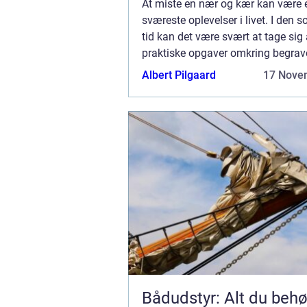
At miste en nær og kær kan være 
sværeste oplevelser i livet. I den s
tid kan det være svært at tage sig 
praktiske opgaver omkring begrav
kommer bedemændene ind i billed
Albert Pilgaard
17 Nove
Bådudstyr: Alt du behøv