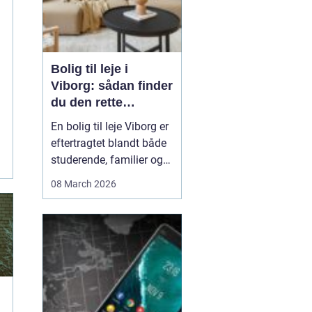
Bolig til leje i
Viborg: sådan finder
du den rette
lejlighed
En bolig til leje Viborg er
eftertragtet blandt både
studerende, familier og
seniorer, fordi byen
08 March 2026
kombinerer hverdagens
praktiske behov med
grønne områder og et
aktivt foreningsliv.
Udbuddet spænder fra
små etvære...