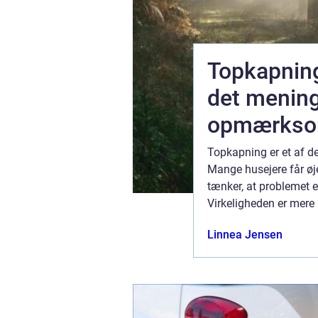
Topkapning
det mening
opmærkso
er, hvor
Topkapning er et af d
kurser kan
Mange husejere får øje
deres
tænker, at problemet e
ler og
Virkeligheden er mere 
 krav til...
02 july 2026
Linnea Jensen