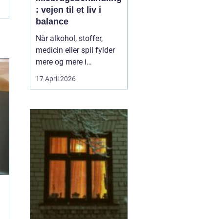
: vejen til et liv i
balance
Når alkohol, stoffer,
medicin eller spil fylder
mere og mere i
hverdagen, bliver
17 April 2026
grænsen mellem vane
og afhængighed hurtigt
sløret. Mange forsøger
længe at klare sig selv,
men for en stor del viser
erfaringen, at...