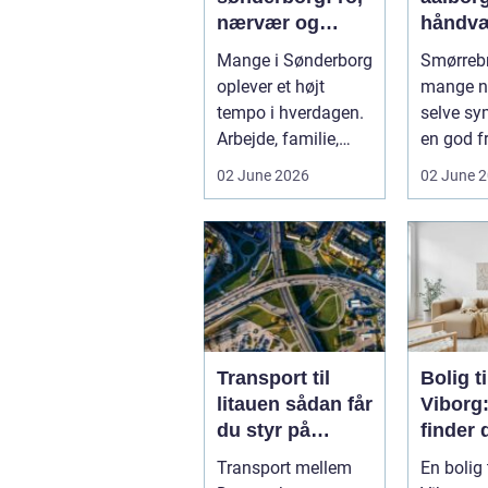
nærvær og
håndv
hverdag med
modern
Mange i Sønderborg
Smørrebr
mindre stress
oplever et højt
mange n
tempo i hverdagen.
selve sy
Arbejde, familie,
en god fr
sociale forpligtelser
Aalborg 
02 June 2026
02 June 
og kon...
klassiske
Transport til
Bolig ti
litauen sådan får
Viborg
du styr på
finder 
fragten til
rette l
Transport mellem
En bolig t
baltikum