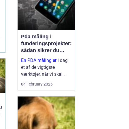
Pda måling i
funderingsprojekter:
sådan sikrer du
dokumenteret
En PDA måling er
i dag
bæreevne
et af de vigtigste
værktøjer, når vi skal
dokumentere bæreevnen
04 February 2026
af pæle til broer,
offshore-konstruktioner,
havne og større
u
byggerier. Metoden giver
n
hurtige, p...