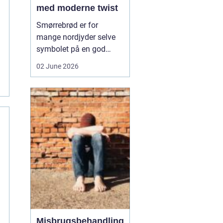
med moderne twist
Smørrebrød er for
mange nordjyder selve
symbolet på en god
frokost. I Aalborg har
02 June 2026
den klassiske spise fået
nyt liv gennem steder,
der forener tradition og
nytænkning. Her spiller
gode råvarer, lokalt
håndværk og kreativ
anretning sammen, så
du får en...
Misbrugsbehandling