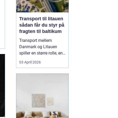
Transport til litauen
sådan får du styr på
fragten til baltikum
Transport mellem
Danmark og Litauen
spiller en større rolle, end
mange er klar over.
03 April 2026
Litauen er et naturligt
bindeled til resten af
Baltikum og store dele af
Østeuropa, og landet
bruges ofte som
transitknudepunkt for
gods, der skal videre syd-
og øst...