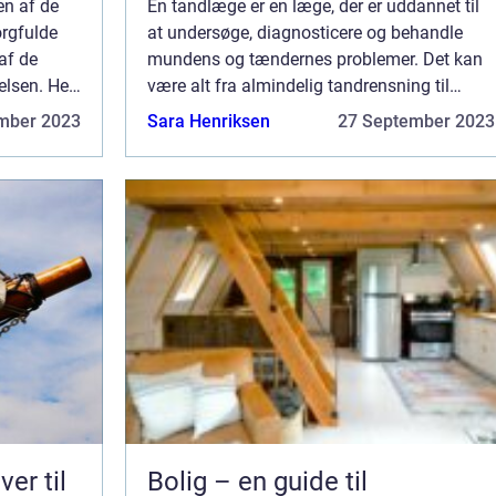
en af de
En tandlæge er en læge, der er uddannet til
orgfulde
at undersøge, diagnosticere og behandle
af de
mundens og tændernes problemer. Det kan
elsen. Her
være alt fra almindelig tandrensning til
et &nda...
fyldning og tandudtrækning. Hvis du har
mber 2023
Sara Henriksen
27 September 2023
tandprob...
er til
Bolig – en guide til